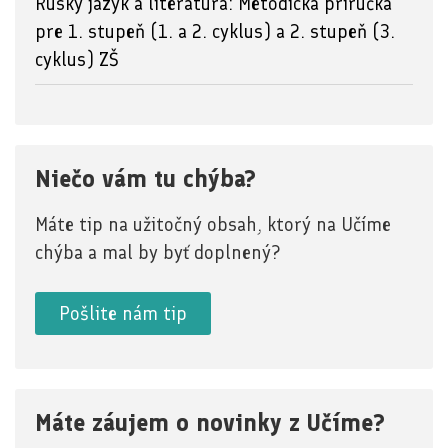
Ruský jazyk a literatúra: Metodická príručka
pre 1. stupeň (1. a 2. cyklus) a 2. stupeň (3.
cyklus) ZŠ
Niečo vám tu chýba?
Máte tip na užitočný obsah, ktorý na Učíme
chýba a mal by byť doplnený?
Pošlite nám tip
Máte záujem o novinky z Učíme?