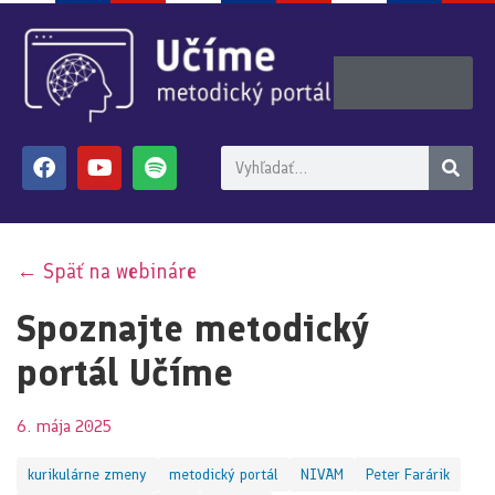
← Späť na webináre
Spoznajte metodický
portál Učíme
6. mája 2025
kurikulárne zmeny
metodický portál
NIVAM
Peter Farárik