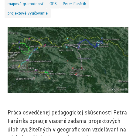
mapová gramotnosť
OPS
Peter Farárik
projektové vyučovanie
Práca osvedčenej pedagogickej skúsenosti Petra
Farárika opisuje viaceré zadania projektových
úloh využiteľných v geografickom vzdelávaní na