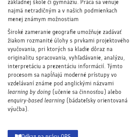
základnej škole či gymnáziu. Práca sa venuje
najmä netradičným a v našich podmienkach
menej známym možnostiam
Široké zameranie geografie umožňuje zadávať
žiakom rozmanité úlohy s prvkami projektového
vyučovania, pri ktorých sa kladie dôraz na
originalitu spracovania, vyhľadávanie, analýzu,
interpretáciu a prezentáciu informácií. Týmto
procesom sa napĺňajú moderné prístupy vo
vzdelávaní známe pod anglickými názvami
learning by doing
(učenie sa činnosťou) alebo
enquiry-based learning
(bádateľsky orientovaná
výučba).
Odkaz na prácu OPS