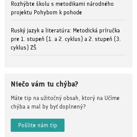
Rozhýbte školu s metodikami národného
projektu Pohybom k pohode
Ruský jazyk a literatúra: Metodická príručka
pre 1. stupeň (1. a 2. cyklus) a 2. stupeň (3.
cyklus) ZŠ
Niečo vám tu chýba?
Máte tip na užitočný obsah, ktorý na Učíme
chýba a mal by byť doplnený?
Pošlite nám tip