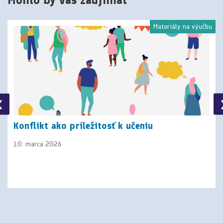
Materiály na výučbu
❮
Konflikt ako príležitosť k učeniu
10. marca 2026