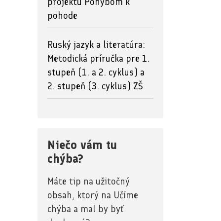
projektu Pohybom k
pohode
Ruský jazyk a literatúra:
Metodická príručka pre 1.
stupeň (1. a 2. cyklus) a
2. stupeň (3. cyklus) ZŠ
Niečo vám tu
chýba?
Máte tip na užitočný
obsah, ktorý na Učíme
chýba a mal by byť