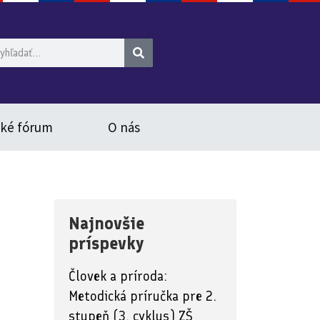
ské fórum
O nás
Najnovšie
príspevky
Človek a príroda:
Metodická príručka pre 2.
stupeň (3. cyklus) ZŠ