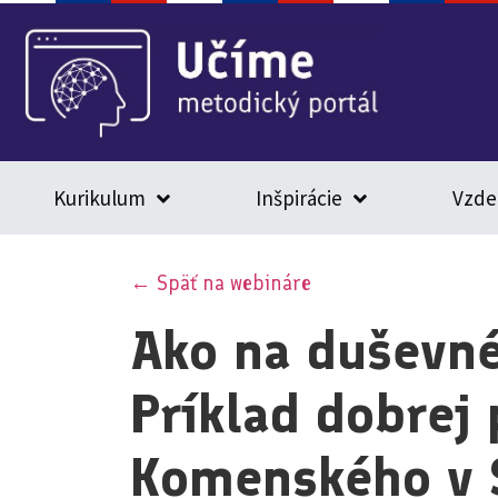
Kurikulum
Inšpirácie
Vzde
← Späť na webináre
Ako na duševné
Príklad dobrej 
Komenského v 