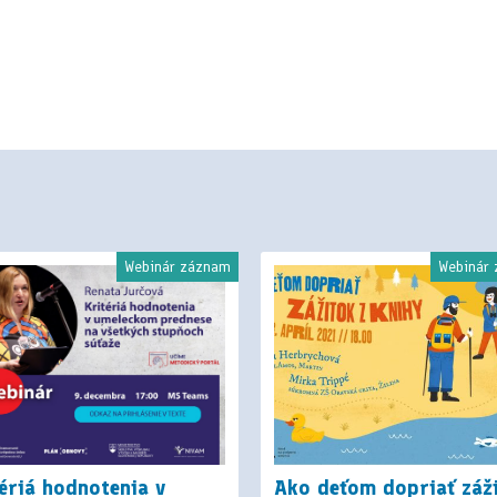
Webinár záznam
Webinár
ériá hodnotenia v
Ako deťom dopriať záž