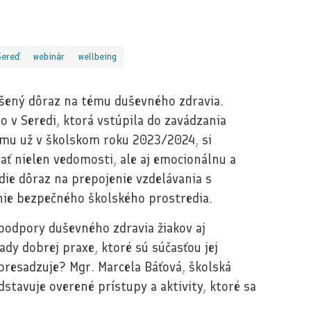
Sereď
webinár
wellbeing
výšený dôraz na tému duševného zdravia.
v Seredi, ktorá vstúpila do zavádzania
mu už v školskom roku 2023/2024, si
ať nielen vedomosti, ale aj emocionálnu a
die dôraz na prepojenie vzdelávania s
ie bezpečného školského prostredia.
 podpory duševného zdravia žiakov aj
ady dobrej praxe, ktoré sú súčasťou jej
presadzuje? Mgr. Marcela Báťová, školská
stavuje overené prístupy a aktivity, ktoré sa