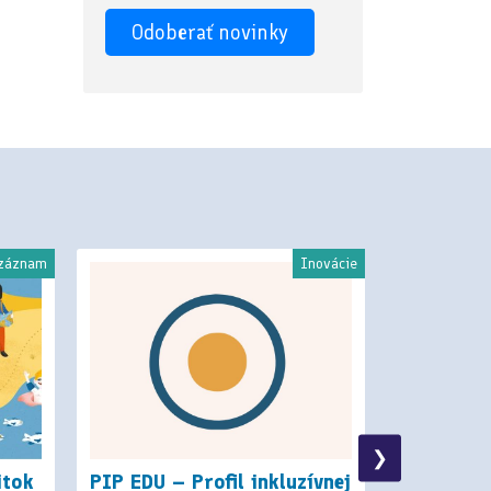
 záznam
Inovácie
❯
itok
PIP EDU – Profil inkluzívnej
Metodiky 