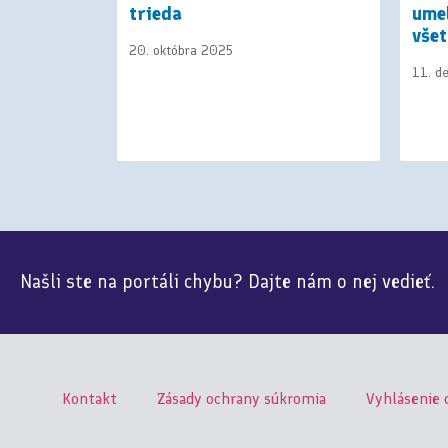
am
trieda
ume
lneho
vše
20. októbra 2025
11. d
Našli ste na portáli chybu? Dajte nám o nej vedieť.
Kontakt
Zásady ochrany súkromia
Vyhlásenie 