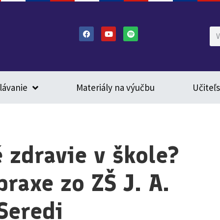
lávanie
Materiály na výučbu
Učiteľ
 zdravie v škole?
praxe zo ZŠ J. A.
Seredi