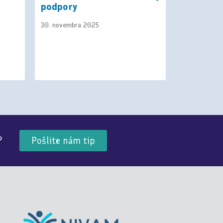
podpory
triednick
30. novembra 2025
21. januára 
?
Pošlite nám tip