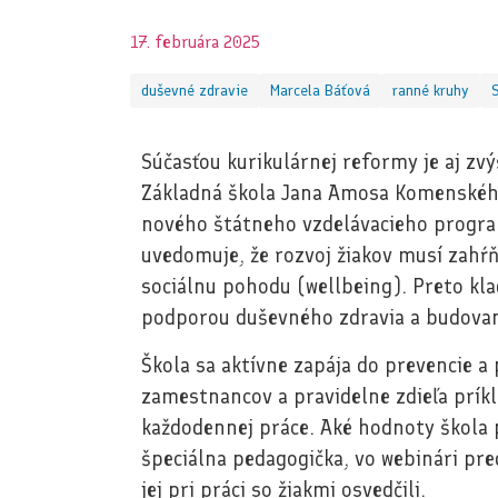
17. februára 2025
duševné zdravie
Marcela Báťová
ranné kruhy
Súčasťou kurikulárnej reformy je aj z
Základná škola Jana Amosa Komenského 
nového štátneho vzdelávacieho progra
uvedomuje, že rozvoj žiakov musí zahŕň
sociálnu pohodu (wellbeing). Preto kla
podporou duševného zdravia a budovan
Škola sa aktívne zapája do prevencie a
zamestnancov a pravidelne zdieľa príkl
každodennej práce. Aké hodnoty škola 
špeciálna pedagogička, vo webinári pred
jej pri práci so žiakmi osvedčili.