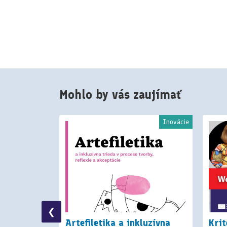
Mohlo by vás zaujímať
riály na výučbu
Inovácie
❮
o stačí:
Artefiletika a inkluzívna
Krit