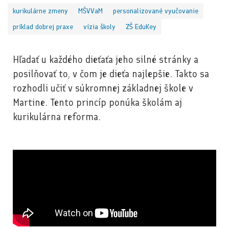
kurikulárne zmeny
MŠVVaM
personalizované vyučovanie
príklad dobrej praxe
vízia školy
ZŠ EduKey
Hľadať u každého dieťaťa jeho silné stránky a
posilňovať to, v čom je dieťa najlepšie. Takto sa
rozhodli učiť v súkromnej základnej škole v
Martine. Tento princíp ponúka školám aj
kurikulárna reforma.