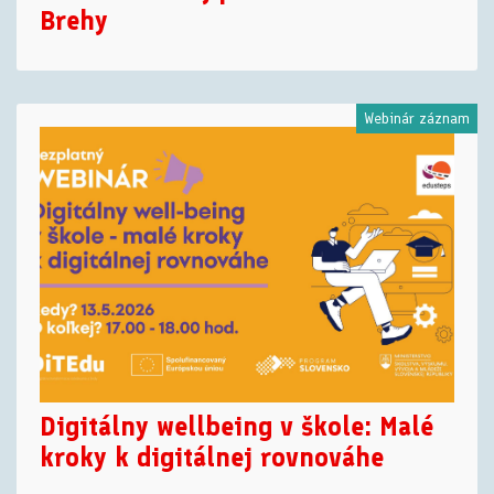
Brehy
Webinár záznam
Digitálny wellbeing v škole: Malé
kroky k digitálnej rovnováhe