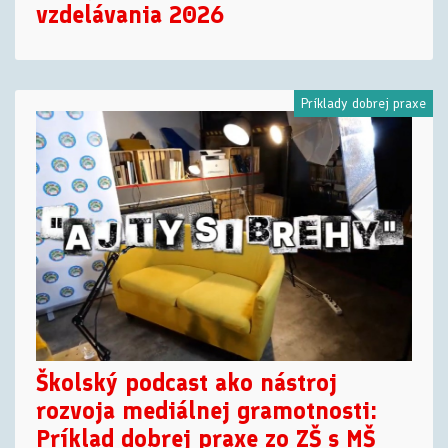
vzdelávania 2026
Príklady dobrej praxe
Školský podcast ako nástroj
rozvoja mediálnej gramotnosti:
Príklad dobrej praxe zo ZŠ s MŠ