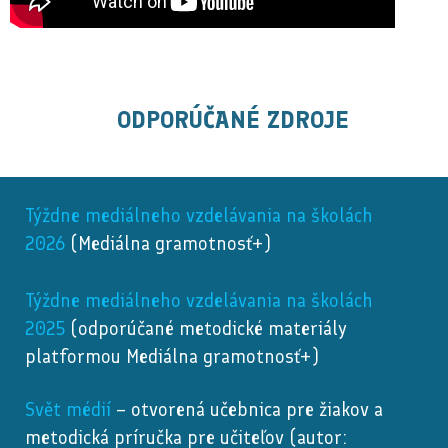
ODPORÚČANÉ ZDROJE
Týždne mediálneho vzdelávania na školách
2026
(Mediálna gramotnosť+)
Týždne mediálneho vzdelávania na školách
2025
(odporúčané metodické materiály
platformou Mediálna gramotnosť+)
Svět médií
– otvorená učebnica pre žiakov a
metodická príručka pre učiteľov (autor: