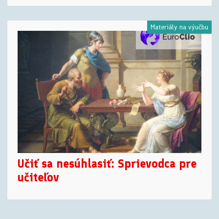
Materiály na výučbu
Učiť sa nesúhlasiť: Sprievodca pre
učiteľov