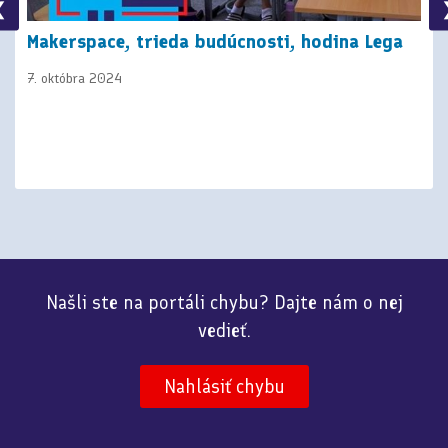
❮
Makerspace, trieda budúcnosti, hodina Lega
7. októbra 2024
Našli ste na portáli chybu? Dajte nám o nej
vedieť.
Nahlásiť chybu