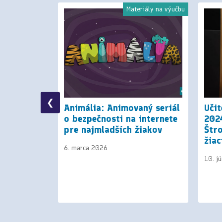
riály na výučbu
Materiály na výučbu
❮
delávací
Animália: Animovaný seriál
Uči
ý na
o bezpečnosti na internete
202
o
pre najmladších žiakov
Štr
akov 1. a
žiac
6. marca 2026
10. j