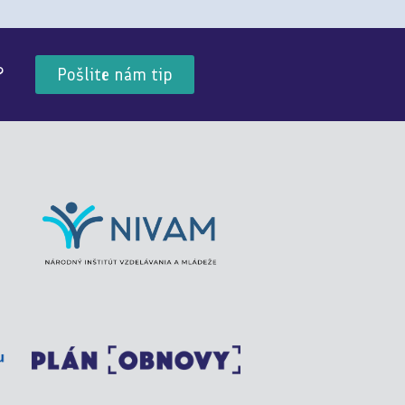
?
Pošlite nám tip