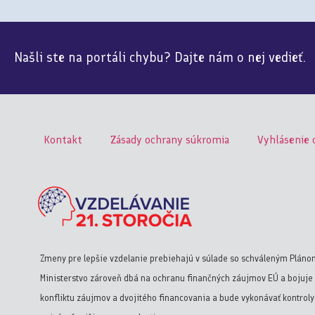
Našli ste na portáli chybu? Dajte nám o nej vedieť.
Kontakt
Zásady ochrany súkromia
Vyhlásenie 
Zmeny pre lepšie vzdelanie prebiehajú v súlade so schváleným Pláno
Ministerstvo zároveň dbá na ochranu finančných záujmov EÚ a bojuje 
konfliktu záujmov a dvojitého financovania a bude vykonávať kontrol