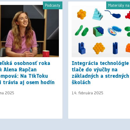
Podcasty
Materiály na
teľská osobnosť roka
Integrácia technológie
4 Alena Rapčan
tlače do výučby na
ompová: Na TikToku
základných a stredných
i trávia aj osem hodín
školách
úna 2025
14. februára 2025