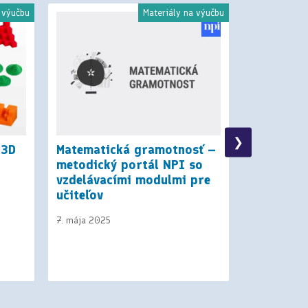
 výučbu
Materiály na výučbu
❯
 3D
Matematická gramotnosť –
Kyberšik
metodický portál NPI so
školy bez
vzdelávacími modulmi pre
Lengyel v
učiteľov
Rozhovor
7. mája 2025
15. mája 202