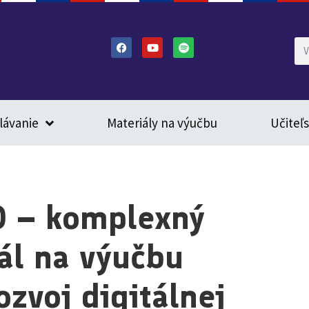
lávanie
Materiály na výučbu
Učiteľ
0 – komplexný
ál na výučbu
ozvoj digitálnej