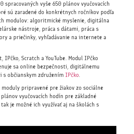
2.0 spracovaných vyše 650 plánov vyučovacích
toré sú zaradené do konkrétnych ročníkov podľa
ch modulov: algoritmické myslenie, digitálna
elárske nástroje, práca s dátami, práca s
ry a priečinky, vyhľadávanie na internete a
 IPčko, Scratch a YouTube. Modul IPčko
enuje sa online bezpečnosti, digitálnemu
áci s občianskym združením
IPčko
.
moduly pripravené pre žiakov zo sociálne
plánov vyučovacích hodín pre základné
 tak je možné ich využívať aj na školách s