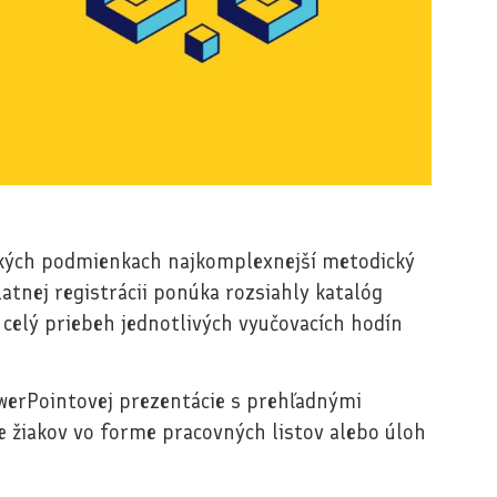
ských podmienkach najkomplexnejší metodický
atnej registrácii ponúka rozsiahly katalóg
 celý priebeh jednotlivých vyučovacích hodín
werPointovej prezentácie s prehľadnými
e žiakov vo forme pracovných listov alebo úloh