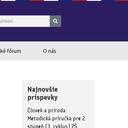
ské fórum
O nás
Najnovšie
príspevky
Človek a príroda:
Metodická príručka pre 2.
stupeň (3. cyklus) ZŠ