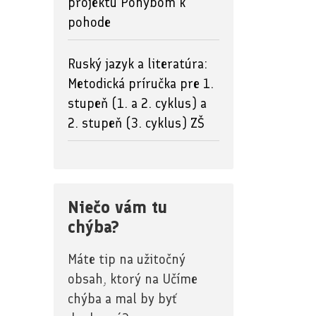
projektu Pohybom k
pohode
Ruský jazyk a literatúra:
Metodická príručka pre 1.
stupeň (1. a 2. cyklus) a
2. stupeň (3. cyklus) ZŠ
Niečo vám tu
chýba?
Máte tip na užitočný
obsah, ktorý na Učíme
chýba a mal by byť