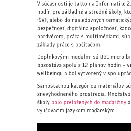
V súčasnosti je takto na Informatike 
hodín pre základné a stredné školy, k
iŠVP, alebo do nasledovných tematický
bezpečnosť, digitálna spoločnosť, kanc
hardvérom, práca s multimédiami, súbo
základy práce s počítačom.
Doplnkovými modulmi sú BBC micro:bit,
pozostáva spolu z 12 plánov hodín – v
wellbeingu a bol vytvorený v spolupr
Samostatnou kategóriou materiálov sú 
znevýhodneného prostredia. Množstvo 
školy
bolo preložených do maďarčiny
a
vyučovacím jazykom maďarským.