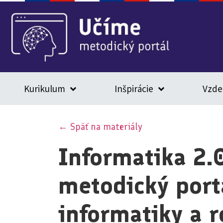
Kurikulum
Inšpirácie
Vzde
← Späť na materiály
Informatika 2.
metodický port
informatiky a r