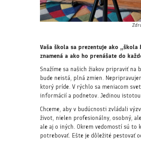
Zdr
Vaša škola sa prezentuje ako „škola
znamená a ako ho prenášate do každ
Snažíme sa našich žiakov pripraviť na 
bude neistá, plná zmien. Nepripravujem
ktorý príde. V rýchlo sa meniacom sv
informácií a podnetov. Jedinou istot
Chceme, aby v budúcnosti zvládali výzvy,
život, nielen profesionálny, osobný, al
ale aj o iných. Okrem vedomostí sú to
potrebovať. Ešte je dôležité pestovať 