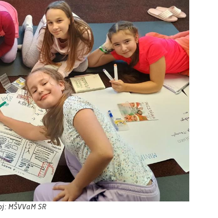
oj: MŠVVaM SR