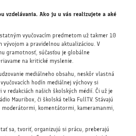
u vzdelávania. Ako ju u vás realizujete a aké
mostatným vyučovacím predmetom už takmer 10
 vývojom a pravidelnou aktualizáciou. V
nu gramotnosť, súčasťou je globálne
eriavame na kritické myslenie.
osudzovanie mediálneho obsahu, neskôr vlastná
 vyučovacích hodín mediálnej výchovy si
i v redakciách našich školských médií. Či už je
ádio Mauribox, či školská telka FullTV. Stávajú
i, moderátormi, komentátormi, kameramanmi,
ať sa, tvoriť, organizujú si prácu, preberajú