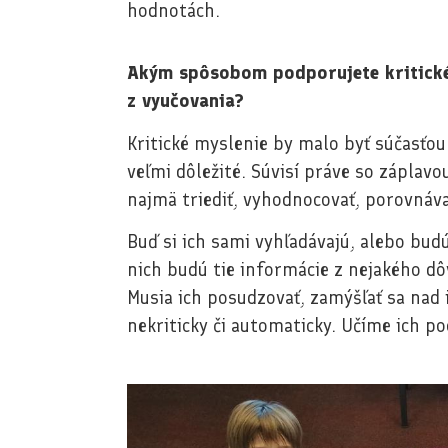
hodnotách.
Akým spôsobom podporujete kritické 
z vyučovania?
Kritické myslenie by malo byť súčasťo
veľmi dôležité. Súvisí práve so záplavou
najmä triediť, vyhodnocovať, porovnávať
Buď si ich sami vyhľadávajú, alebo bu
nich budú tie informácie z nejakého dô
Musia ich posudzovať, zamýšľať sa nad i
nekriticky či automaticky. Učíme ich p