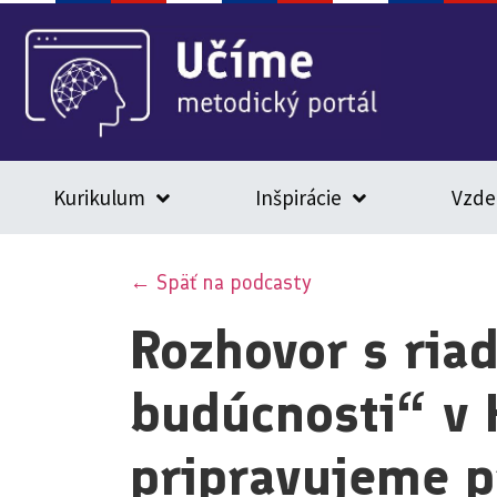
Kurikulum
Inšpirácie
Vzde
← Späť na podcasty
Rozhovor s riad
budúcnosti“ v 
pripravujeme pr