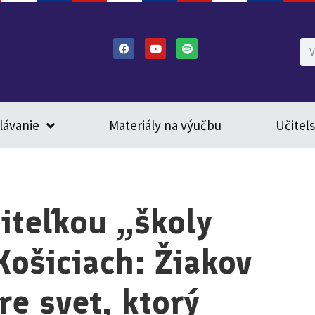
lávanie
Materiály na výučbu
Učiteľ
iteľkou „školy
Košiciach: Žiakov
e svet, ktorý