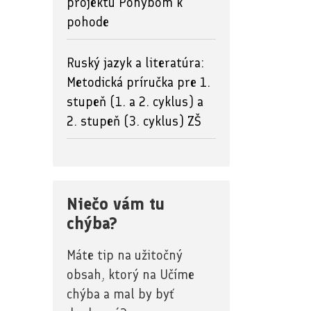
projektu Pohybom k
pohode
Ruský jazyk a literatúra:
Metodická príručka pre 1.
stupeň (1. a 2. cyklus) a
2. stupeň (3. cyklus) ZŠ
Niečo vám tu
chýba?
Máte tip na užitočný
obsah, ktorý na Učíme
chýba a mal by byť