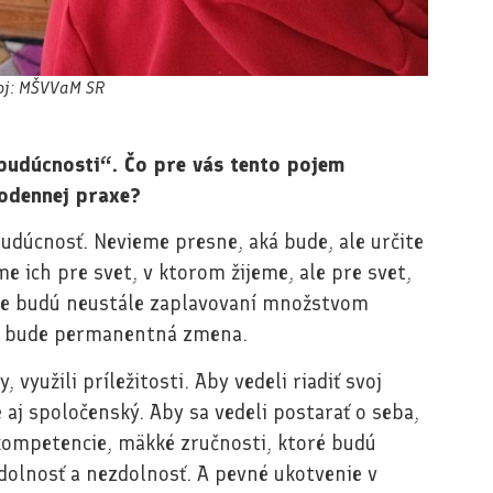
oj: MŠVVaM SR
 budúcnosti“. Čo pre vás tento pojem
odennej praxe?
budúcnosť. Nevieme presne, aká bude, ale určite
e ich pre svet, v ktorom žijeme, ale pre svet,
ete budú neustále zaplavovaní množstvom
ou bude permanentná zmena.
 využili príležitosti. Aby vedeli riadiť svoj
e aj spoločenský. Aby sa vedeli postarať o seba,
 kompetencie, mäkké zručnosti, ktoré budú
odolnosť a nezdolnosť. A pevné ukotvenie v