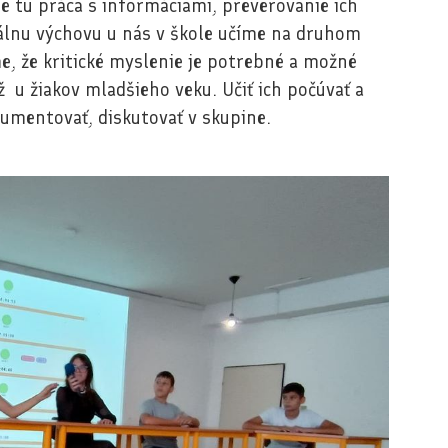
je tu práca s informáciami, preverovanie ich
álnu výchovu u nás v škole učíme na druhom
e, že kritické myslenie je potrebné a možné
 u žiakov mladšieho veku. Učiť ich počúvať a
umentovať, diskutovať v skupine.