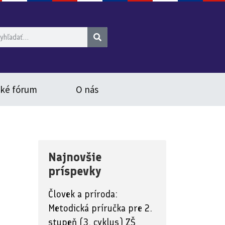
ské fórum
O nás
Najnovšie
príspevky
Človek a príroda:
Metodická príručka pre 2.
stupeň (3. cyklus) ZŠ