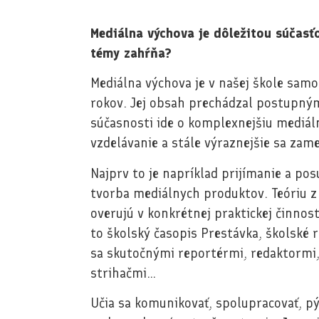
Mediálna výchova je dôležitou súčasťo
témy zahŕňa?
Mediálna výchova je v našej škole sa
rokov. Jej obsah prechádzal postupným
súčasnosti ide o komplexnejšiu mediál
vzdelávanie a stále výraznejšie sa zam
Najprv to je napríklad prijímanie a p
tvorba mediálnych produktov. Teóriu z
overujú v konkrétnej praktickej činnost
to školský časopis Prestávka, školské r
sa skutočnými reportérmi, redaktorm
strihačmi…
Učia sa komunikovať, spolupracovať, pýt