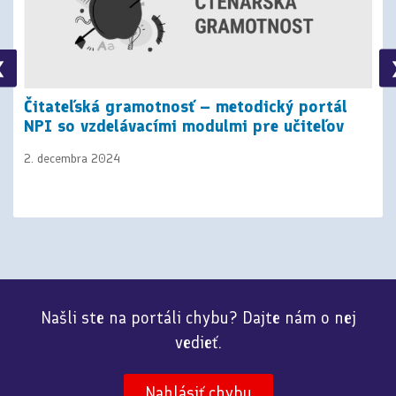
❮
Čitateľská gramotnosť – metodický portál
NPI so vzdelávacími modulmi pre učiteľov
2. decembra 2024
Našli ste na portáli chybu? Dajte nám o nej
vedieť.
Nahlásiť chybu