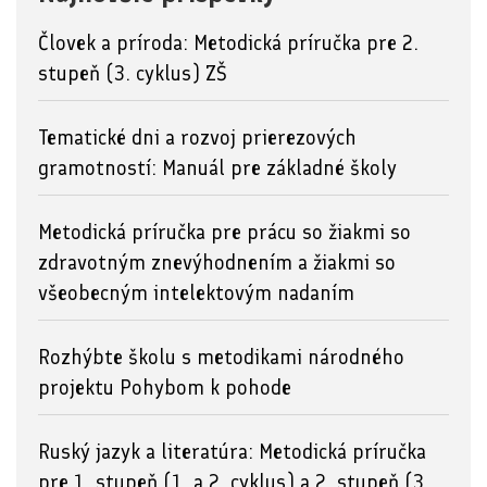
Človek a príroda: Metodická príručka pre 2.
stupeň (3. cyklus) ZŠ
Tematické dni a rozvoj prierezových
gramotností: Manuál pre základné školy
Metodická príručka pre prácu so žiakmi so
zdravotným znevýhodnením a žiakmi so
všeobecným intelektovým nadaním
Rozhýbte školu s metodikami národného
projektu Pohybom k pohode
Ruský jazyk a literatúra: Metodická príručka
pre 1. stupeň (1. a 2. cyklus) a 2. stupeň (3.