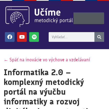
← Späť na inovácie vo výchove a vzdelávaní
Informatika 2.0 –
komplexný metodický
portál na výučbu
informatiky a rozvoj