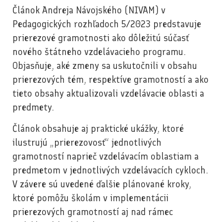
Článok Andreja Návojského (NIVAM) v
Pedagogických rozhľadoch 5/2023 predstavuje
prierezové gramotnosti ako dôležitú súčasť
nového štátneho vzdelávacieho programu.
Objasňuje, aké zmeny sa uskutočnili v obsahu
prierezových tém, respektíve gramotností a ako
tieto obsahy aktualizovali vzdelávacie oblasti a
predmety.
Článok obsahuje aj praktické ukážky, ktoré
ilustrujú „prierezovosť“ jednotlivých
gramotností naprieč vzdelávacím oblastiam a
predmetom v jednotlivých vzdelávacích cykloch.
V závere sú uvedené ďalšie plánované kroky,
ktoré pomôžu školám v implementácii
prierezových gramotností aj nad rámec