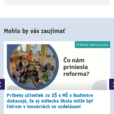
Mohlo by vás zaujímať
Príklady dobrej praxe
❮
Príbehy učiteliek zo ZŠ s MŠ v Budimíre
dokazujú, že aj vidiecka škola môže byť
lídrom v inováciách vo vzdelávaní