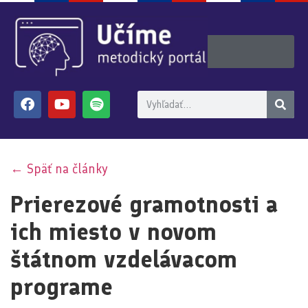
← Späť na články
Prierezové gramotnosti a
ich miesto v novom
štátnom vzdelávacom
programe