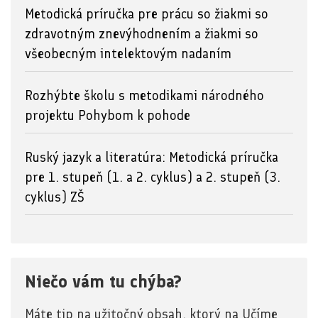
Metodická príručka pre prácu so žiakmi so
zdravotným znevýhodnením a žiakmi so
všeobecným intelektovým nadaním
Rozhýbte školu s metodikami národného
projektu Pohybom k pohode
Ruský jazyk a literatúra: Metodická príručka
pre 1. stupeň (1. a 2. cyklus) a 2. stupeň (3.
cyklus) ZŠ
Niečo vám tu chýba?
Máte tip na užitočný obsah, ktorý na Učíme