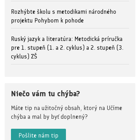
Rozhýbte školu s metodikami národného
projektu Pohybom k pohode
Ruský jazyk a literatúra: Metodická príručka
pre 1. stupeň (1. a 2. cyklus) a 2. stupeň (3.
cyklus) ZŠ
Niečo vám tu chýba?
Máte tip na užitočný obsah, ktorý na Učíme
chýba a mal by byť doplnený?
Pošlite nám tip