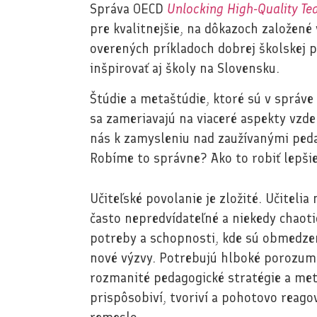
Správa OECD
Unlocking High-Quality Te
pre kvalitnejšie, na dôkazoch založené 
overených príkladoch dobrej školskej 
inšpirovať aj školy na Slovensku.
Štúdie a metaštúdie, ktoré sú v správe 
sa zameriavajú na viaceré aspekty vzdel
nás k zamysleniu nad zaužívanými ped
Robíme to správne? Ako to robiť lepši
Učiteľské povolanie je zložité. Učitelia
často nepredvídateľné a niekedy chaotic
potreby a schopnosti, kde sú obmedzen
nové výzvy. Potrebujú hlboké porozume
rozmanité pedagogické stratégie a met
prispôsobiví, tvoriví a pohotovo reagov