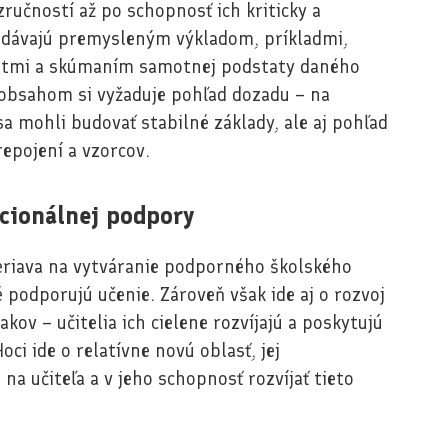
učností až po schopnosť ich kriticky a
podávajú premysleným výkladom, príkladmi,
metmi a skúmaním samotnej podstaty daného
 obsahom si vyžaduje pohľad dozadu – na
a mohli budovať stabilné základy, ale aj pohľad
epojení a vzorcov.
ocionálnej podpory
riava na vytváranie podporného školského
 podporujú učenie. Zároveň však ide aj o rozvoj
ov – učitelia ich cielene rozvíjajú a poskytujú
oci ide o relatívne novú oblasť, jej
a učiteľa a v jeho schopnosť rozvíjať tieto