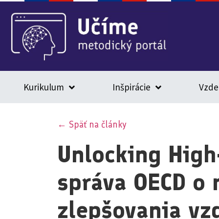
Kurikulum
Inšpirácie
Vzde
← Späť na články
Unlocking High
správa OECD o 
zlepšovania vz