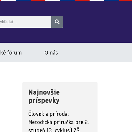
ské fórum
O nás
Najnovšie
príspevky
Človek a príroda:
Metodická príručka pre 2.
stupeň (3. cyklus) ZŠ