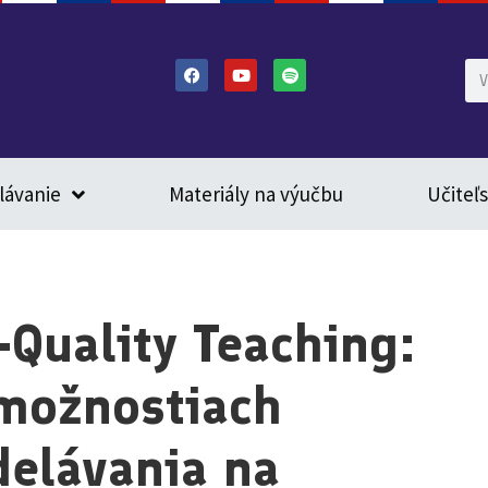
lávanie
Materiály na výučbu
Učiteľ
-Quality Teaching:
možnostiach
delávania na