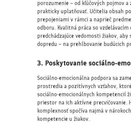
porozumenie – od kľúčových pojmov a zr
prakticky uplatňovať. Učitelia obsah 
prepojeniami v rámci a naprieč pred
odboru. Kvalitná práca so vzdelávacím
predchádzajúce vedomosti žiakov, aby s
dopredu – na prehlbovanie budúcich pr
3. Poskytovanie sociálno-em
Sociálno-emocionálna podpora sa zame
prostredia a pozitívnych vzťahov, ktoré
sociálno-emocionálnych kompetencií žiak
priestor na ich aktívne precvičovanie. H
komplexnosť spočíva najmä v nárokoch n
kompetencie u žiakov.