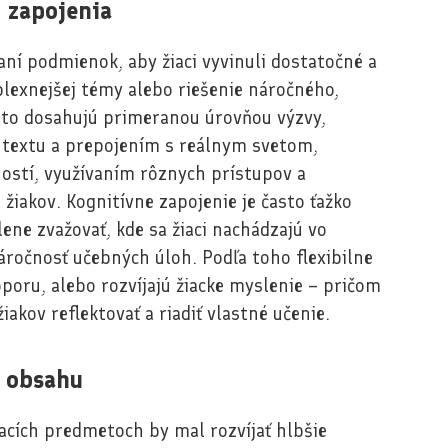
 zapojenia
aní podmienok, aby žiaci vyvinuli dostatočné a
lexnejšej témy alebo riešenie náročného,
 to dosahujú primeranou úrovňou výzvy,
textu a prepojením s reálnym svetom,
ostí, využívaním rôznych prístupov a
žiakov. Kognitívne zapojenie je často ťažko
ene zvažovať, kde sa žiaci nachádzajú vo
áročnosť učebných úloh. Podľa toho flexibilne
poru, alebo rozvíjajú žiacke myslenie – pričom
kov reflektovať a riadiť vlastné učenie.
o obsahu
acích predmetoch by mal rozvíjať hlbšie