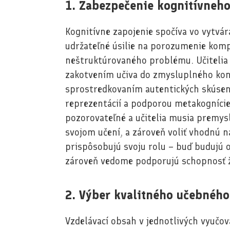
1. Zabezpečenie kognitívneho
Kognitívne zapojenie spočíva vo vytvár
udržateľné úsilie na porozumenie komp
neštruktúrovaného problému. Učitelia
zakotvením učiva do zmysluplného kon
sprostredkovaním autentických skúsen
reprezentácií a podporou metakognície 
pozorovateľné a učitelia musia premysl
svojom učení, a zároveň voliť vhodnú n
prispôsobujú svoju rolu – buď budujú o
zároveň vedome podporujú schopnosť žia
2. Výber kvalitného učebnéh
Vzdelávací obsah v jednotlivých vyučov