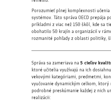
remeslo.
Porozumieť plnej komplexnosti učenia j
systémov. Táto správa OECD prepája p
príkladmi z viac než 150 škôl, kde sa ti
obohatilo 50 krajín a organizácií v rám
rozmanité pohľady z oblasti politiky, 
Správa sa zameriava na
5 cieľov kvali
ktoré učitelia využívajú na ich dosiahn
vekovými kategóriami, predmetmi, kont
vyučovanie dynamickým celkom, ktorý n
podrobné preskúmanie každej z nich u
realizácii: