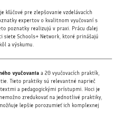
e kľúčové pre zlepšovanie vzdelávacích
oznatky expertov o kvalitnom vyučovaní s
eto poznatky realizujú v praxi. Prácu ďalej
ci siete Schools+ Network, ktoré prinášajú
škôl a výskumu.
tného vyučovania
a 20 vyučovacích praktík,
utie. Tieto praktiky sú relevantné naprieč
extmi a pedagogickými prístupmi. Hoci je
emožno zredukovať na jednotlivé praktiky,
možňuje lepšie porozumieť ich komplexnej