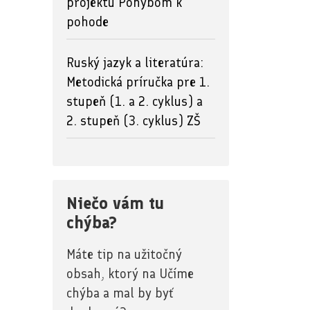
projektu Pohybom k
pohode
Ruský jazyk a literatúra:
Metodická príručka pre 1.
stupeň (1. a 2. cyklus) a
2. stupeň (3. cyklus) ZŠ
Niečo vám tu
chýba?
Máte tip na užitočný
obsah, ktorý na Učíme
chýba a mal by byť