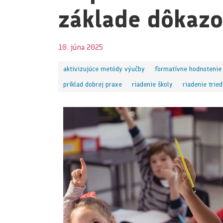
základe dôkazo
10. júna 2025
aktivizujúce metódy výučby
formatívne hodnotenie
príklad dobrej praxe
riadenie školy
riadenie trie