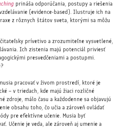
aching
prináša odporúčania, postupy a riešenia
vzdelávanie (evidence-based). Ilustruje ich na
praxe z rôznych štátov sveta, ktorými sa môžu
čitateľsky prívetivo a zrozumiteľne vysvetlené,
ávania. Ich zistenia majú potenciál priviesť
agogickými presvedčeniami a postupmi.
e?
 musia pracovať v živom prostredí, ktoré je
ké – v triedach, kde majú žiaci rozličné
é zdroje, málo času a každodenne sa objavujú
nie obsahu toho, čo učia a zároveň ovládať
ódy pre efektívne učenie. Musia byť
ať. Učenie je veda, ale zároveň aj umenie a