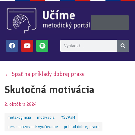
← Späť na príklady dobrej praxe
Skutočná motivácia
2. októbra 2024
metakognícia
motivácia
MŠVVaM
personalizované vyučovanie
príklad dobrej praxe