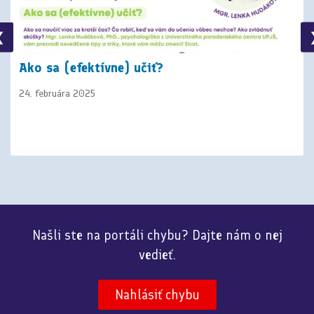
❮
Ako sa (efektívne) učiť?
24. februára 2025
Našli ste na portáli chybu? Dajte nám o nej
vedieť.
Nahlásiť chybu