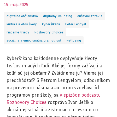
15. mája 2025
digitálne občianstvo
digitálny wellbeing
duševné zdravie
kultúra a étos školy
kyberšikana
Peter Lengyel
riadenie triedy
Rozhovory Choices
sociálna a emocionálna gramotnosť
wellbeing
Kyberšikana každodenne ovplyvňuje životy
tisícov mladých ľudí. Aké jej formy zažívajú a
koľkí sú jej obeťami? Zvládneme ju? Vieme jej
predchádzať? S Petrom Lengyelom, odborníkom
na prevenciu násilia a autorom vzdelávacích
programov pre školy, sa
v epizóde podcastu
Rozhovory Choices
rozpráva Ivan Ježík o
aktuálnej situácii a zisteniach prieskumu o
kyberšikane. V rozhovore sa okrem iného