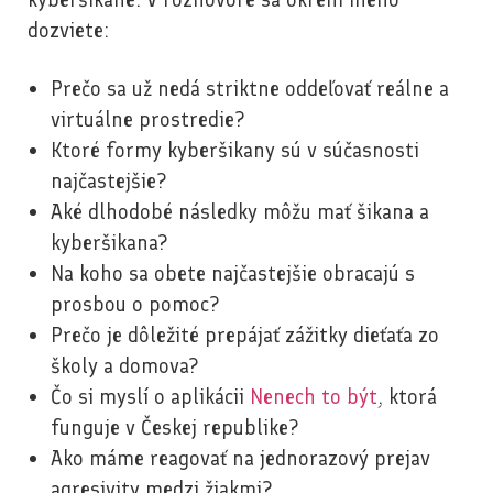
dozviete:
Prečo sa už nedá striktne oddeľovať reálne a
virtuálne prostredie?
Ktoré formy kyberšikany sú v súčasnosti
najčastejšie?
Aké dlhodobé následky môžu mať šikana a
kyberšikana?
Na koho sa obete najčastejšie obracajú s
prosbou o pomoc?
Prečo je dôležité prepájať zážitky dieťaťa zo
školy a domova?
Čo si myslí o aplikácii
Nenech to být
, ktorá
funguje v Českej republike?
Ako máme reagovať na jednorazový prejav
agresivity medzi žiakmi?