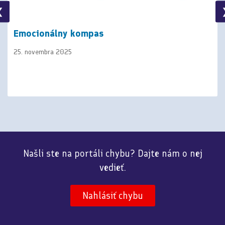
❮
Emocionálny kompas
25. novembra 2025
Našli ste na portáli chybu? Dajte nám o nej
vedieť.
Nahlásiť chybu