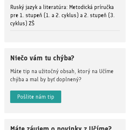
Ruský jazyk a literatúra: Metodická príručka
pre 1. stupeň (1. a 2. cyklus) a 2. stupeň (3.
cyklus) ZŠ
Niečo vám tu chýba?
Máte tip na užitočný obsah, ktorý na Učíme
chýba a mal by byť doplnený?
Pošlite nám tip
Máte záujem o novinky z Učíme?