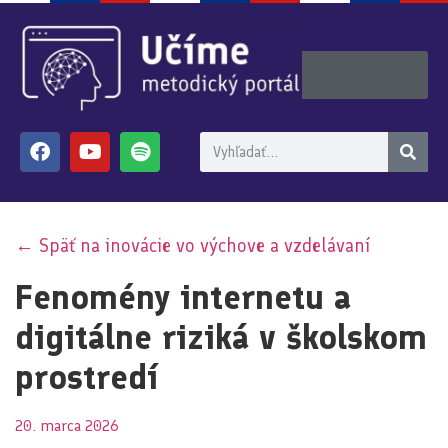
← Späť na inovácie vo výchove a vzdelávaní
Fenomény internetu a
digitálne riziká v školskom
prostredí
20. marca 2026