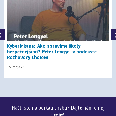
❮
Kyberšikana: Ako spravíme školy
bezpečnejšími? Peter Lengyel v podcaste
Rozhovory Choices
15. mája 2025
Našli ste na portáli chybu? Dajte nám o nej
vedieť.