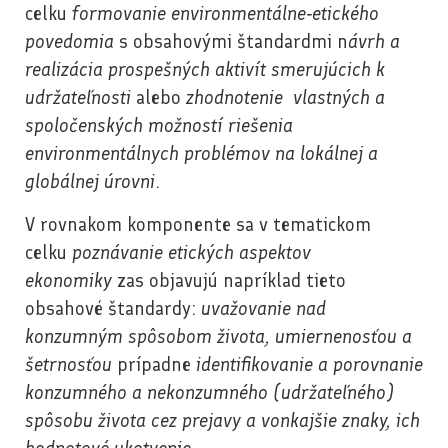
celku
formovanie environmentálne‐etického
povedomia
s obsahovými štandardmi n
ávrh a
realizácia prospešných aktivít smerujúcich k
udržateľnosti
alebo
zhodnotenie vlastných a
spoločenských možností riešenia
environmentálnych problémov na lokálnej a
globálnej úrovni
.
V rovnakom komponente sa v tematickom
celku
poznávanie etických aspektov
ekonomiky
zas objavujú napríklad tieto
obsahové štandardy:
uvažovanie nad
konzumným spôsobom života, umiernenosťou a
šetrnosťou
prípadne
identifikovanie a porovnanie
konzumného a nekonzumného (udržateľného)
spôsobu života cez prejavy a vonkajšie znaky, ich