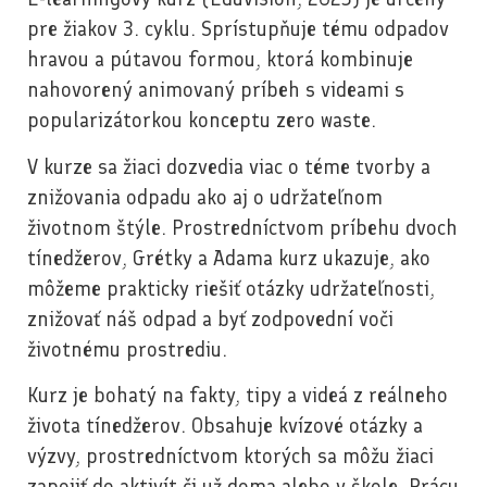
pre žiakov 3. cyklu. Sprístupňuje tému odpadov
hravou a pútavou formou, ktorá kombinuje
nahovorený animovaný príbeh s videami s
popularizátorkou konceptu zero waste.
V kurze sa žiaci dozvedia viac o téme tvorby a
znižovania odpadu ako aj o udržateľnom
životnom štýle. Prostredníctvom príbehu dvoch
tínedžerov, Grétky a Adama kurz ukazuje, ako
môžeme prakticky riešiť otázky udržateľnosti,
znižovať náš odpad a byť zodpovední voči
životnému prostrediu.
Kurz je bohatý na fakty, tipy a videá z reálneho
života tínedžerov. Obsahuje kvízové otázky a
výzvy, prostredníctvom ktorých sa môžu žiaci
zapojiť do aktivít či už doma alebo v škole. Prácu