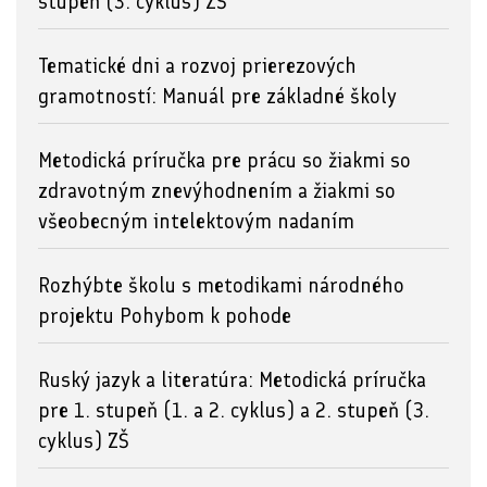
stupeň (3. cyklus) ZŠ
Tematické dni a rozvoj prierezových
gramotností: Manuál pre základné školy
Metodická príručka pre prácu so žiakmi so
zdravotným znevýhodnením a žiakmi so
všeobecným intelektovým nadaním
Rozhýbte školu s metodikami národného
projektu Pohybom k pohode
Ruský jazyk a literatúra: Metodická príručka
pre 1. stupeň (1. a 2. cyklus) a 2. stupeň (3.
cyklus) ZŠ