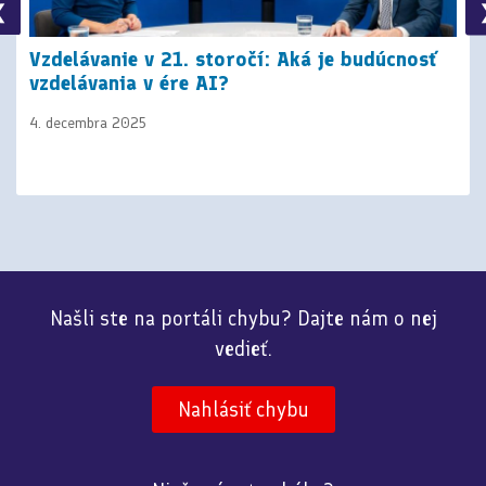
❮
Vzdelávanie v 21. storočí: Aká je budúcnosť
vzdelávania v ére AI?
4. decembra 2025
Našli ste na portáli chybu? Dajte nám o nej
vedieť.
Nahlásiť chybu