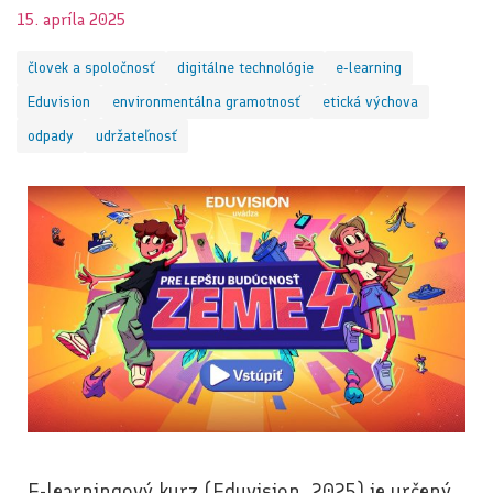
15. apríla 2025
človek a spoločnosť
digitálne technológie
e-learning
Eduvision
environmentálna gramotnosť
etická výchova
odpady
udržateľnosť
E-learningový kurz (Eduvision, 2025) je určený