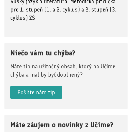
Ruský jazyk a literatúra: Metodická príručka
pre 1. stupeň (1. a 2. cyklus) a 2. stupeň (3.
cyklus) ZŠ
Niečo vám tu chýba?
Máte tip na užitočný obsah, ktorý na Učíme
chýba a mal by byť doplnený?
Pošlite nám tip
Máte záujem o novinky z Učíme?