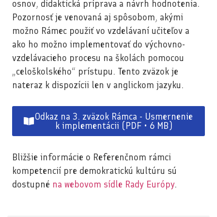
osnov, didaktická príprava a návrh hodnotenia.
Pozornosť je venovaná aj spôsobom, akými
možno Rámec použiť vo vzdelávaní učiteľov a
ako ho možno implementovať do výchovno-
vzdelávacieho procesu na školách pomocou
„celoškolského“ prístupu. Tento zväzok je
nateraz k dispozícii len v anglickom jazyku.
Odkaz na 3. zväzok Rámca - Usmernenie
k implementácii (PDF • 6 MB)
Bližšie informácie o Referenčnom rámci
kompetencií pre demokratickú kultúru sú
dostupné
na webovom sídle Rady Európy
.