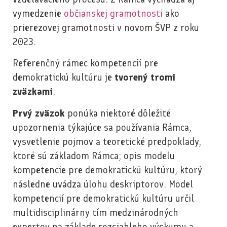
vymedzenie
občianskej gramotnosti
ako
prierezovej gramotnosti v novom ŠVP z roku
2023.
Referenčný rámec kompetencií pre
demokratickú kultúru je
tvorený tromi
zväzkami
:
Prvý zväzok
ponúka niektoré dôležité
upozornenia týkajúce sa používania Rámca,
vysvetlenie pojmov a teoretické predpoklady,
ktoré sú základom Rámca; opis modelu
kompetencie pre demokratickú kultúru, ktorý
následne uvádza úlohu deskriptorov. Model
kompetencií pre demokratickú kultúru určil
multidisciplinárny tím medzinárodných
expertov na základe rozsiahleho výskumu a