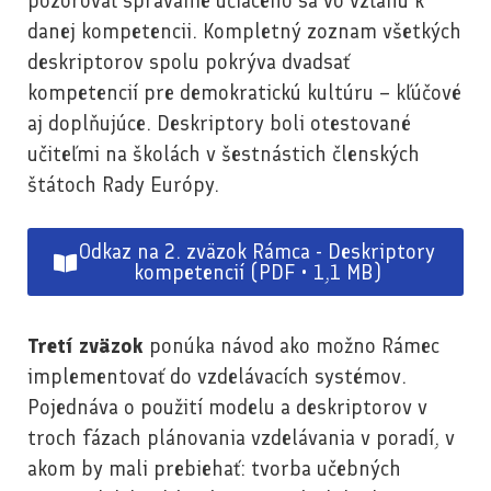
pozorovať správanie učiaceho sa vo vzťahu k
danej kompetencii. Kompletný zoznam všetkých
deskriptorov spolu pokrýva dvadsať
kompetencií pre demokratickú kultúru – kľúčové
aj doplňujúce. Deskriptory boli otestované
učiteľmi na školách v šestnástich členských
štátoch Rady Európy.
Odkaz na 2. zväzok Rámca - Deskriptory
kompetencií (PDF • 1,1 MB)
Tretí zväzok
ponúka návod ako možno Rámec
implementovať do vzdelávacích systémov.
Pojednáva o použití modelu a deskriptorov v
troch fázach plánovania vzdelávania v poradí, v
akom by mali prebiehať: tvorba učebných