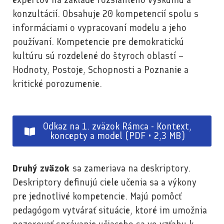
konzultácií. Obsahuje 20 kompetencií spolu s
informáciami o vypracovaní modelu a jeho
používaní. Kompetencie pre demokratickú
kultúru sú rozdelené do štyroch oblastí –
Hodnoty, Postoje, Schopnosti a Poznanie a
kritické porozumenie.
Odkaz na 1. zväzok Rámca - Kontext,
koncepty a model (PDF • 2,3 MB)
Druhý zväzok
sa zameriava na deskriptory.
Deskriptory definujú ciele učenia sa a výkony
pre jednotlivé kompetencie. Majú pomôcť
pedagógom vytvárať situácie, ktoré im umožnia