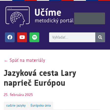
← Späť na materiály
Jazyková cesta Lary
naprieč Európou
25. februára 2025
cudzie jazyky
Európska únia