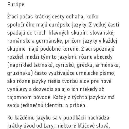
Európe.
Žiaci počas krátkej cesty odhalia, koľko
spoločného majú európske jazyky. Z veľkej časti
spadajú do troch hlavných skupín: slovanské,
románske a germánske, pričom jazyky v každej
skupine majú podobné korene. Žiaci spoznajú
rozdiel medzi týmito jazykmi: rôzne abecedy
(napríklad latinskú, cyrilskú, grécku, arménsku,
gruzínsku) často využívajúce umelecké písmo;
ako rôzne jazyky riešia tvorbu slov pre nové
vynálezy a dozvedia sa aj o ich niekedy až
tajomnom pôvode. Každý z týchto jazykov má
svoju jedinečnú identitu a príbeh.
Ku každému jazyku sa v publikácii nachádza
krátky úvod od Lary, niektoré kľúčové slová,