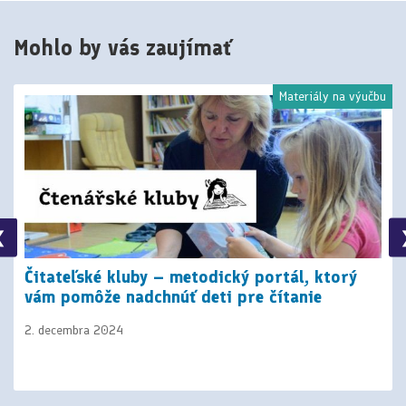
Mohlo by vás zaujímať
Materiály na výučbu
❮
Čitateľské kluby – metodický portál, ktorý
vám pomôže nadchnúť deti pre čítanie
2. decembra 2024