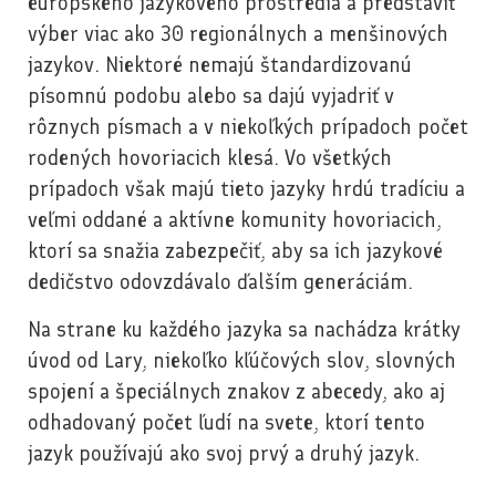
európskeho jazykového prostredia a predstaviť
výber viac ako 30 regionálnych a menšinových
jazykov. Niektoré nemajú štandardizovanú
písomnú podobu alebo sa dajú vyjadriť v
rôznych písmach a v niekoľkých prípadoch počet
rodených hovoriacich klesá. Vo všetkých
prípadoch však majú tieto jazyky hrdú tradíciu a
veľmi oddané a aktívne komunity hovoriacich,
ktorí sa snažia zabezpečiť, aby sa ich jazykové
dedičstvo odovzdávalo ďalším generáciám.
Na strane ku každého jazyka sa nachádza krátky
úvod od Lary, niekoľko kľúčových slov, slovných
spojení a špeciálnych znakov z abecedy, ako aj
odhadovaný počet ľudí na svete, ktorí tento
jazyk používajú ako svoj prvý a druhý jazyk.