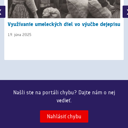
❮
Využívanie umeleckých diel vo výučbe dejepisu
19. júna 2025
Našli ste na portáli chybu? Dajte nám o nej
vedieť.
Nahlásiť chybu