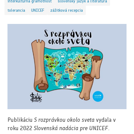
interkultúrna gramotnosť
slovenský jazyk a literatúra
tolerancia
UNICEF
zážitková recepcia
Publikáciu
S rozprávkou okolo sveta
vydala v
roku 2022
Slovenská nadácia pre UNICEF
.