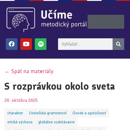
← Späť na materiály
S rozprávkou okolo sveta
20. októbra 2025
charakter
čitateľská gramotnosť
človek a spoločnosť
etická výchova
globálne vzdelávanie