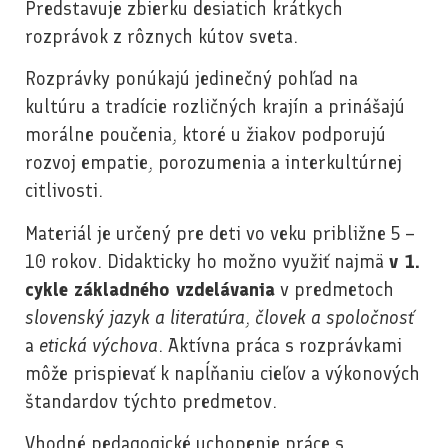
Predstavuje zbierku desiatich krátkych
rozprávok z rôznych kútov sveta.
Rozprávky ponúkajú jedinečný pohľad na
kultúru a tradície rozličných krajín a prinášajú
morálne poučenia, ktoré u žiakov podporujú
rozvoj empatie, porozumenia a interkultúrnej
citlivosti.
Materiál je určený pre deti vo veku približne 5 –
10 rokov. Didakticky ho možno využiť najmä
v 1.
cykle základného vzdelávania
v predmetoch
slovenský jazyk a literatúra
,
človek a spoločnosť
a
etická výchova
. Aktívna práca s rozprávkami
môže prispievať k napĺňaniu cieľov a výkonových
štandardov týchto predmetov.
Vhodné pedagogické uchopenie práce s