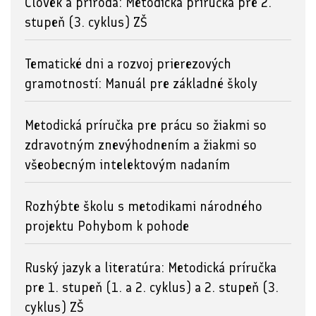
Človek a príroda: Metodická príručka pre 2.
stupeň (3. cyklus) ZŠ
Tematické dni a rozvoj prierezových
gramotností: Manuál pre základné školy
Metodická príručka pre prácu so žiakmi so
zdravotným znevýhodnením a žiakmi so
všeobecným intelektovým nadaním
Rozhýbte školu s metodikami národného
projektu Pohybom k pohode
Ruský jazyk a literatúra: Metodická príručka
pre 1. stupeň (1. a 2. cyklus) a 2. stupeň (3.
cyklus) ZŠ