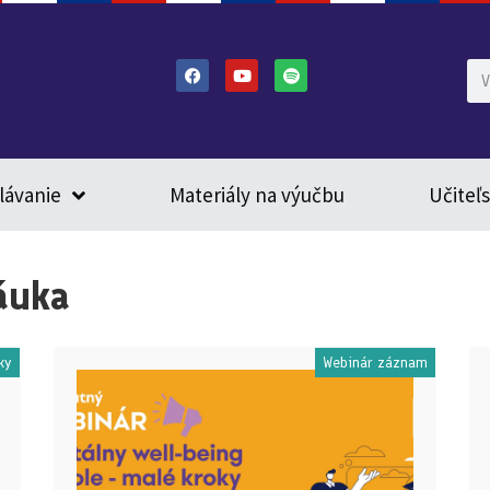
lávanie
Materiály na výučbu
Učiteľ
áuka
ky
Webinár záznam