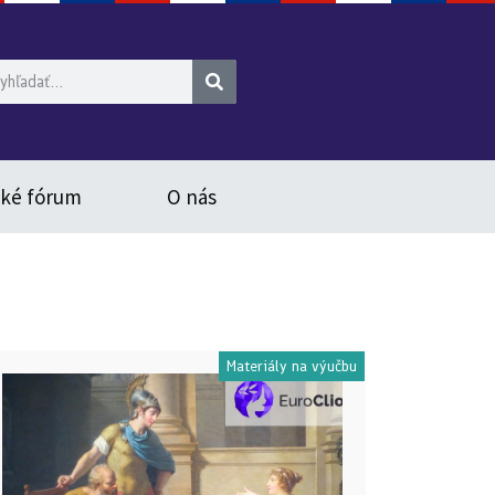
ské fórum
O nás
Materiály na výučbu