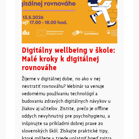
Digitálny wellbeing v škole:
Malé kroky k digitálnej
rovnováhe
Žijeme v digitálnej dobe, no ako v nej
nestratiť rovnováhu? Webinár sa venuje
vedomému používaniu technológií a
budovaniu zdravých digitálnych návykov u
žiakov aj učiteľov. Zistite, prečo je offline
oddych nevyhnutný pre psychohygienu, a
inšpirujte sa príkladmi dobrej praxe zo
slovenských škôl. Získajte praktické tipy,
ktoré môžete v triede uplatniť hneď zajtra.