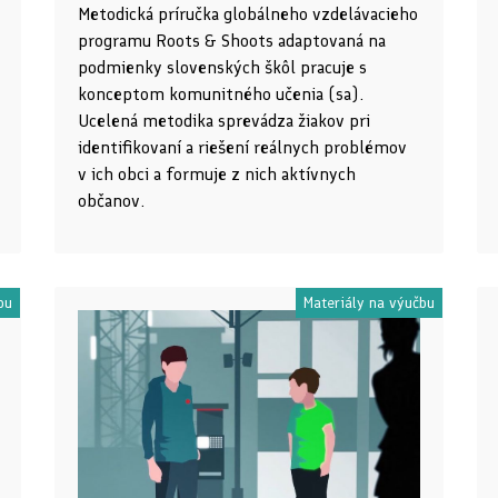
Metodická príručka globálneho vzdelávacieho
programu Roots & Shoots adaptovaná na
podmienky slovenských škôl pracuje s
konceptom komunitného učenia (sa).
Ucelená metodika sprevádza žiakov pri
identifikovaní a riešení reálnych problémov
v ich obci a formuje z nich aktívnych
občanov.
bu
Materiály na výučbu