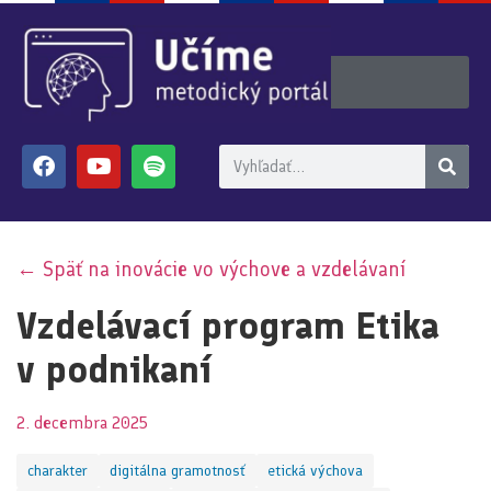
← Späť na inovácie vo výchove a vzdelávaní
Vzdelávací program Etika
v podnikaní
2. decembra 2025
charakter
digitálna gramotnosť
etická výchova