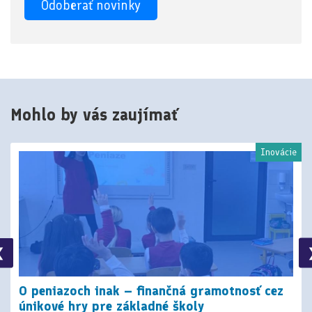
Mohlo by vás zaujímať
Inovácie
❮
O peniazoch inak – finančná gramotnosť cez
únikové hry pre základné školy