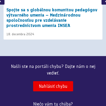
Spojte sa s globálnou komunitou pedagógov
výtvarného umenia – Medzinárodnou
spoločnosťou pre vzdelávanie
prostredníctvom umenia INSEA
18. decembra 2024
Našli ste na portáli chybu? Dajte nám o nej
vedieť.
Nahlásiť chybu
Niečo vám tu chýba?