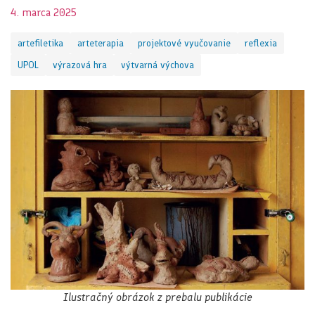
4. marca 2025
artefiletika
arteterapia
projektové vyučovanie
reflexia
UPOL
výrazová hra
výtvarná výchova
Ilustračný obrázok z prebalu publikácie