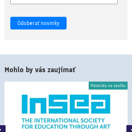
Mohlo by vás zaujímať
Materiály na výučbu
❮