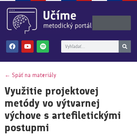
← Späť na materiály
Využitie projektovej
metódy vo výtvarnej
výchove s artefiletickými
postupmi