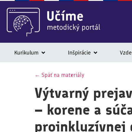
Kurikulum
Inšpirácie
Vzde
← Späť na materiály
Výtvarný preja
– korene a súč
proinkluzívnej 