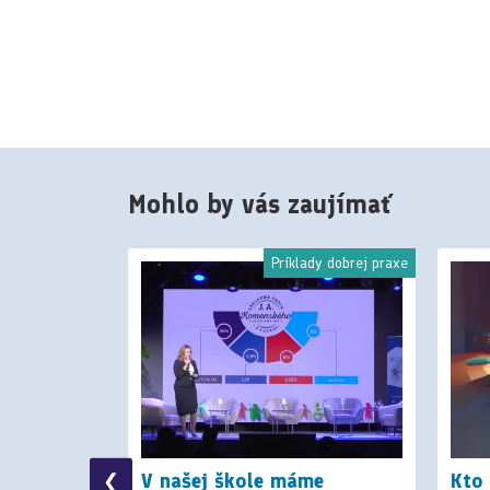
Mohlo by vás zaujímať
riály na výučbu
Príklady dobrej praxe
. stupni:
V našej škole máme
Kto
❮