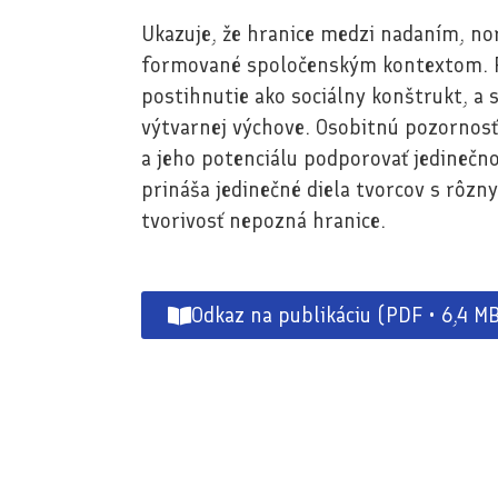
Ukazuje, že hranice medzi nadaním, no
formované spoločenským kontextom. Pre
postihnutie ako sociálny konštrukt, a 
výtvarnej výchove. Osobitnú pozornosť
a jeho potenciálu podporovať jedinečno
prináša jedinečné diela tvorcov s rôzn
tvorivosť nepozná hranice.
Odkaz na publikáciu (PDF • 6,4 M