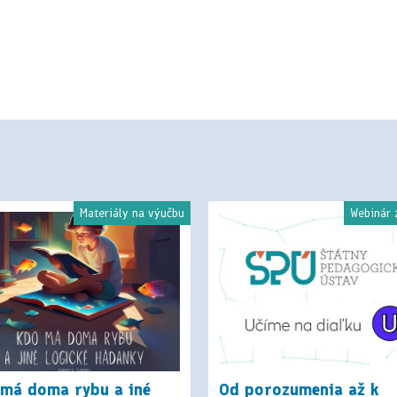
Materiály na výučbu
Webinár
 má doma rybu a iné
Od porozumenia až k