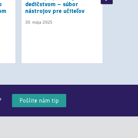
o
dedičstvom – súbor
Podnikav
kom
nástrojov pre učiteľov
30. novembra
30. mája 2025
?
Pošlite nám tip