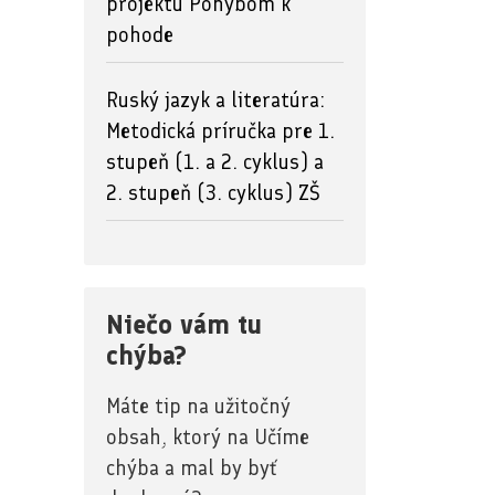
projektu Pohybom k
pohode
Ruský jazyk a literatúra:
Metodická príručka pre 1.
stupeň (1. a 2. cyklus) a
2. stupeň (3. cyklus) ZŠ
Niečo vám tu
chýba?
Máte tip na užitočný
obsah, ktorý na Učíme
chýba a mal by byť