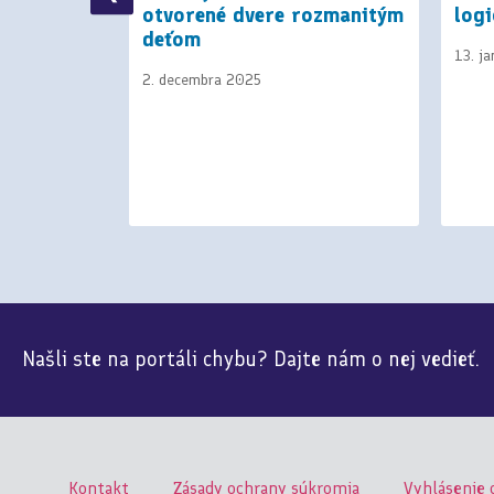
 tvorivosť
otvorené dvere rozmanitým
log
deťom
13. j
2. decembra 2025
Našli ste na portáli chybu? Dajte nám o nej vedieť.
Kontakt
Zásady ochrany súkromia
Vyhlásenie 