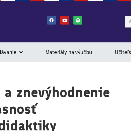
lávanie
Materiály na výučbu
Učiteľ
v a znevýhodnenie
asnosť
didaktiky