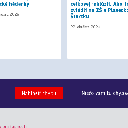
ické hádanky
celkovej inklúzii. Ako t
zvládli na ZŠ v Plavec
anuára 2026
Štvrtku
22. októbra 2024
Niečo vám tu chýba
Nahlásiť chybu
o prístupnosti