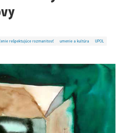
ovy
čenie rešpektujúce rozmanitosť
umenie a kultúra
UPOL