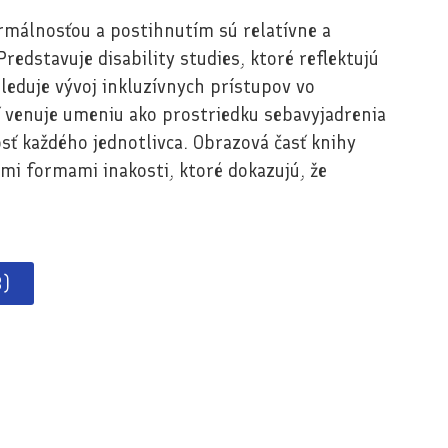
rmálnosťou a postihnutím sú relatívne a
dstavuje disability studies, ktoré reflektujú
sleduje vývoj inkluzívnych prístupov vo
 venuje umeniu ako prostriedku sebavyjadrenia
sť každého jednotlivca. Obrazová časť knihy
ymi formami inakosti, ktoré dokazujú, že
B)