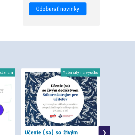
 záznam
Materiály na výučbu
Učenie (sa) so živým
Vzdeláva
❯