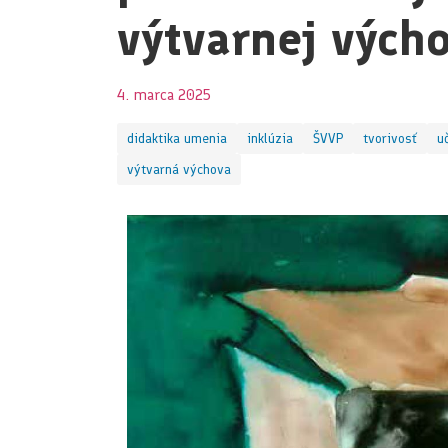
výtvarnej vých
4. marca 2025
didaktika umenia
inklúzia
ŠVVP
tvorivosť
u
výtvarná výchova