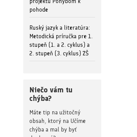
projektu Pohybom k
pohode
Ruský jazyk a literatúra:
Metodická príručka pre 1.
stupeň (1. a 2. cyklus) a
2. stupeň (3. cyklus) ZŠ
Niečo vám tu
chýba?
Máte tip na užitočný
obsah, ktorý na Učíme
chýba a mal by byť