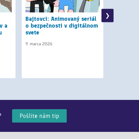
❯
Bajtovci: Animovaný seriál
Scratch M
v a
o bezpečnosti v digitálnom
v progra
u
svete
dievčatá
9. marca 2026
4. decembra 
?
Pošlite nám tip