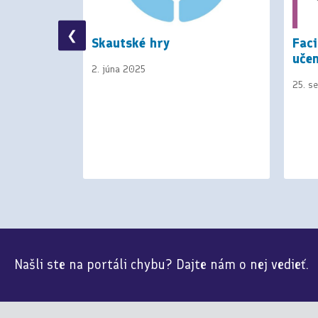
❮
: Námety
Skautské hry
Faci
idú ďalej,
učen
2. júna 2025
nie a
25. s
Našli ste na portáli chybu? Dajte nám o nej vedieť.