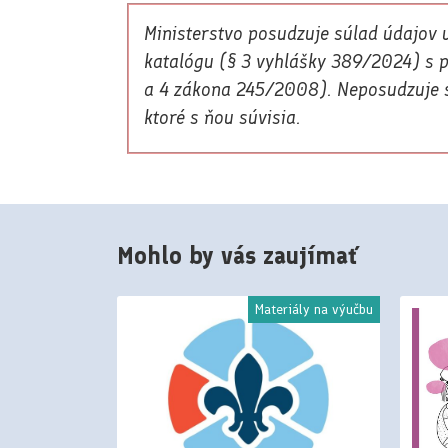
Ministerstvo posudzuje súlad údajov u
katalógu (§ 3 vyhlášky 389/2024) s p
a 4 zákona 245/2008). Neposudzuje sa
ktoré s ňou súvisia.
Mohlo by vás zaujímať
riály na výučbu
Materiály na výučbu