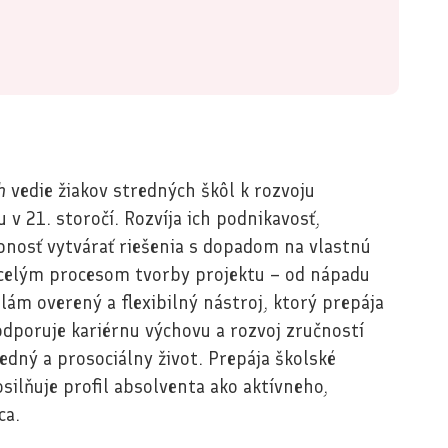
h
vedie žiakov stredných škôl k rozvoju
 v 21. storočí. Rozvíja ich podnikavosť,
nosť vytvárať riešenia s dopadom na vlastnú
ú celým procesom tvorby projektu – od nápadu
lám overený a flexibilný nástroj, ktorý prepája
odporuje kariérnu výchovu a rozvoj zručností
ný a prosociálny život. Prepája školské
silňuje profil absolventa ako aktívneho,
ca.