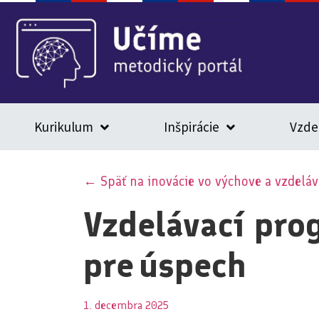
Kurikulum
Inšpirácie
Vzde
← Späť na inovácie vo výchove a vzdeláv
Vzdelávací pro
pre úspech
1. decembra 2025