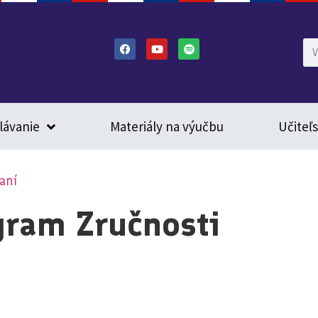
lávanie
Materiály na výučbu
Učiteľ
aní
gram Zručnosti