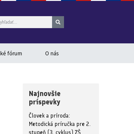
ské fórum
O nás
Najnovšie
príspevky
Človek a príroda:
Metodická príručka pre 2.
stupeň (3. cyklus) ZŠ