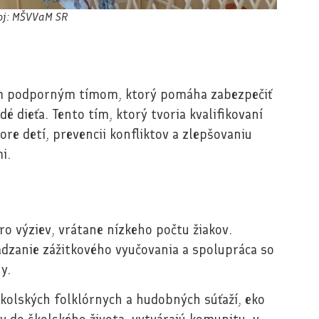
oj: MŠVVaM SR
ým podporným tímom, ktorý pomáha zabezpečiť
é dieťa. Tento tím, ktorý tvoria kvalifikovaní
ore detí, prevencii konfliktov a zlepšovaniu
i.
ro výziev, vrátane nízkeho počtu žiakov.
ádzanie zážitkového vyučovania a spolupráca so
y.
školských folklórnych a hudobných súťaží, eko