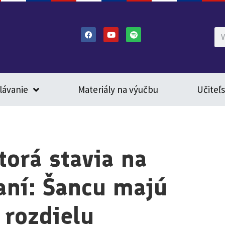
lávanie
Materiály na výučbu
Učiteľ
ktorá stavia na
janí: Šancu majú
 rozdielu