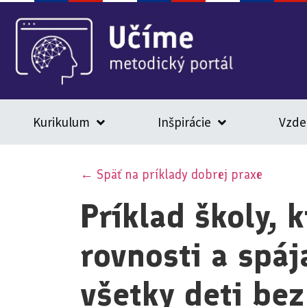
Kurikulum
Inšpirácie
Vzde
← Späť na príklady dobrej praxe
Príklad školy, 
rovnosti a spá
všetky deti bez