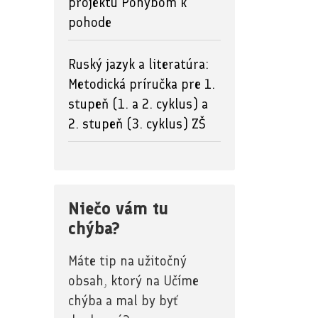
projektu Pohybom k
pohode
Ruský jazyk a literatúra:
Metodická príručka pre 1.
stupeň (1. a 2. cyklus) a
2. stupeň (3. cyklus) ZŠ
Niečo vám tu
chýba?
Máte tip na užitočný
obsah, ktorý na Učíme
chýba a mal by byť