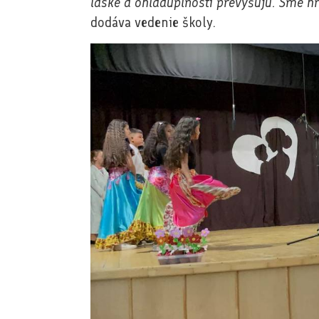
láske a ohľaduplnosti prevyšujú. Sme h
dodáva vedenie školy.