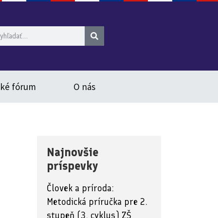
ské fórum
O nás
Najnovšie
príspevky
Človek a príroda:
Metodická príručka pre 2.
stupeň (3. cyklus) ZŠ