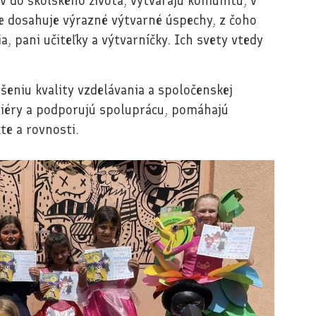
v do školského života, vytvárajú komunitu, v
yše dosahuje výrazné výtvarné úspechy, z čoho
ia, pani učiteľky a výtvarníčky. Ich svety vtedy
pšeniu kvality vzdelávania a spoločenskej
ariéry a podporujú spoluprácu, pomáhajú
te a rovnosti.