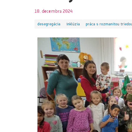
18. decembra 2024
desegregácia
inklúzia
práca s rozmanitou triedo