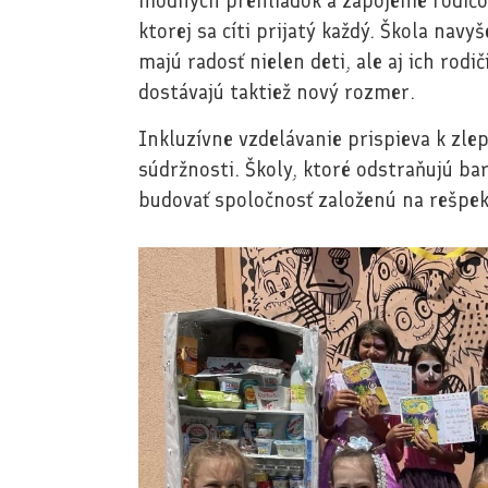
módnych prehliadok a zapojenie rodičo
ktorej sa cíti prijatý každý. Škola nav
majú radosť nielen deti, ale aj ich rodič
dostávajú taktiež nový rozmer.
Inkluzívne vzdelávanie prispieva k zle
súdržnosti. Školy, ktoré odstraňujú b
budovať spoločnosť založenú na rešpek