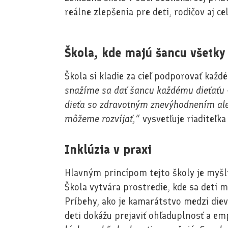
reálne zlepšenia pre deti, rodičov aj c
Škola, kde majú šancu všetky 
Škola si kladie za cieľ podporovať každé
snažíme sa dať šancu každému dieťaťu – 
dieťa so zdravotným znevýhodnením ale
môžeme rozvíjať,“
vysvetľuje riaditeľk
Inklúzia v praxi
Hlavným princípom tejto školy je myšl
Škola vytvára prostredie, kde sa deti
Príbehy, ako je kamarátstvo medzi diev
deti dokážu prejaviť ohľaduplnosť a em