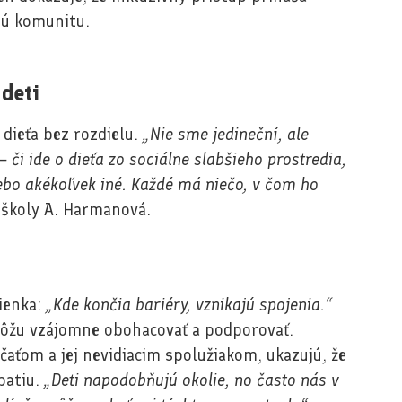
elú komunitu.
deti
 dieťa bez rozdielu.
„Nie sme jedineční, ale
či ide o dieťa zo sociálne slabšieho prostredia,
bo akékoľvek iné. Každé má niečo, v čom ho
a školy A. Harmanová.
ienka:
„Kde končia bariéry, vznikajú spojenia.“
 môžu vzájomne obohacovať a podporovať.
čaťom a jej nevidiacim spolužiakom, ukazujú, že
patiu.
„Deti napodobňujú okolie, no často nás v