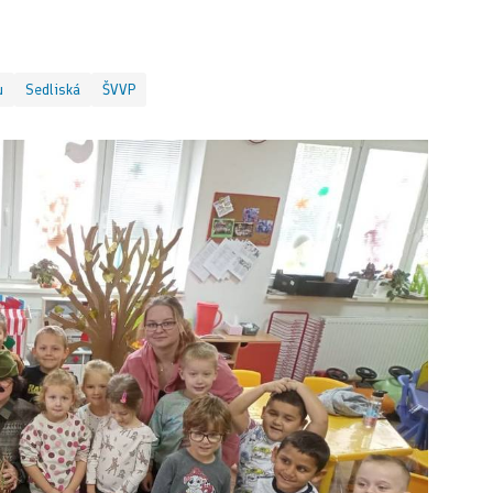
u
Sedliská
ŠVVP