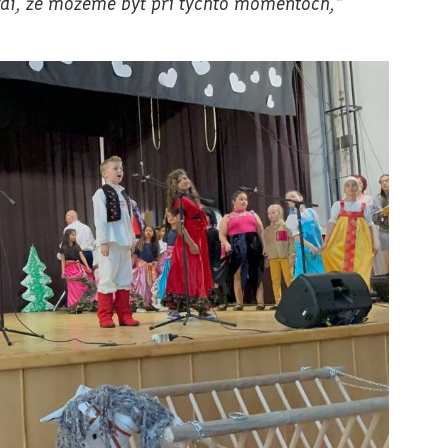
rdí, že môžeme byť pri týchto momentoch,“