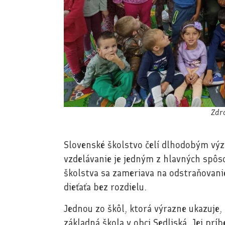
Zdr
Slovenské školstvo čelí dlhodobým výzv
vzdelávanie je jedným z hlavných spôso
školstva sa zameriava na odstraňovani
dieťaťa bez rozdielu.
Jednou zo škôl, ktorá výrazne ukazuje,
základná škola v obci Sedliská. Jej prí