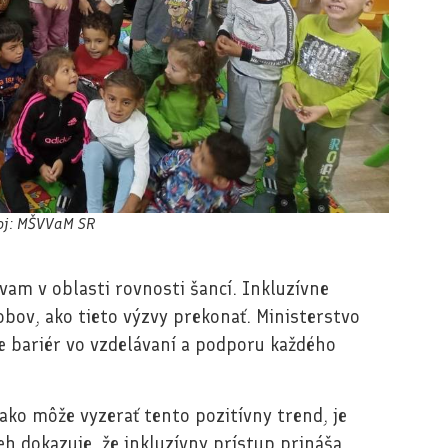
oj: MŠVVaM SR
am v oblasti rovnosti šancí. Inkluzívne
bov, ako tieto výzvy prekonať. Ministerstvo
e bariér vo vzdelávaní a podporu každého
 ako môže vyzerať tento pozitívny trend, je
beh dokazuje, že inkluzívny prístup prináša