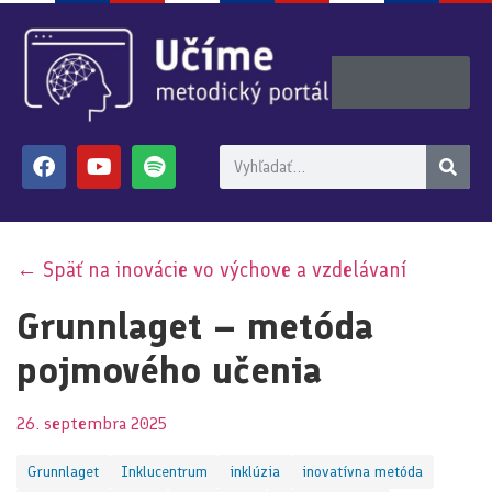
← Späť na inovácie vo výchove a vzdelávaní
Grunnlaget – metóda
pojmového učenia
26. septembra 2025
Grunnlaget
Inklucentrum
inklúzia
inovatívna metóda