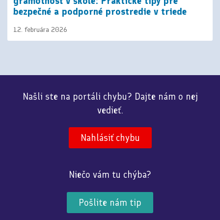
gramotnosť v škole: Praktické tipy pre
bezpečné a podporné prostredie v triede
12. februára 2026
Našli ste na portáli chybu? Dajte nám o nej
vedieť.
Nahlásiť chybu
Niečo vám tu chýba?
Pošlite nám tip