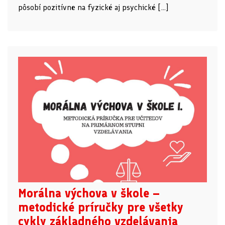
pôsobí pozitívne na fyzické aj psychické […]
Morálna výchova v škole –
metodické príručky pre všetky
cykly základného vzdelávania