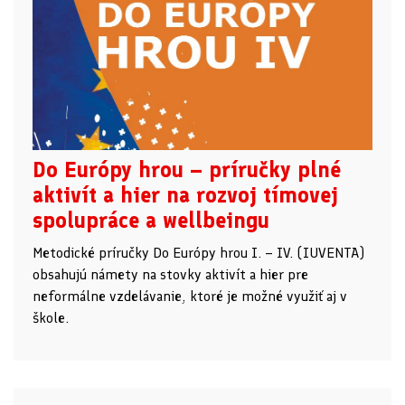
Do Európy hrou – príručky plné
aktivít a hier na rozvoj tímovej
spolupráce a wellbeingu
Metodické príručky Do Európy hrou I. – IV. (IUVENTA)
obsahujú námety na stovky aktivít a hier pre
neformálne vzdelávanie, ktoré je možné využiť aj v
škole.