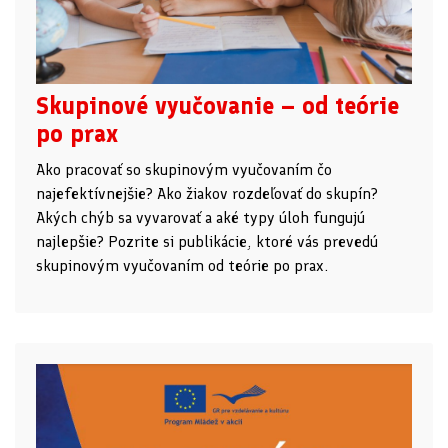
Skupinové vyučovanie – od teórie
po prax
Ako pracovať so skupinovým vyučovaním čo
najefektívnejšie? Ako žiakov rozdeľovať do skupín?
Akých chýb sa vyvarovať a aké typy úloh fungujú
najlepšie? Pozrite si publikácie, ktoré vás prevedú
skupinovým vyučovaním od teórie po prax.