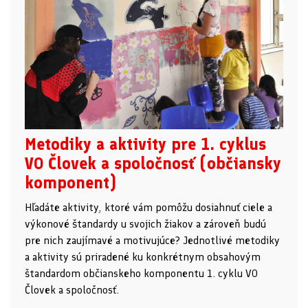
Metodiky a aktivity pre 1. cyklus
VO Človek a spoločnosť (občiansky
komponent)
Hľadáte aktivity, ktoré vám pomôžu dosiahnuť ciele a
výkonové štandardy u svojich žiakov a zároveň budú
pre nich zaujímavé a motivujúce? Jednotlivé metodiky
a aktivity sú priradené ku konkrétnym obsahovým
štandardom občianskeho komponentu 1. cyklu VO
Človek a spoločnosť.