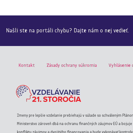
Našli ste na portáli chybu? Dajte nám o nej vedieť.
Kontakt
Zásady ochrany súkromia
Vyhlásenie 
Zmeny pre lepšie vzdelanie prebiehajú v súlade so schváleným Pláno
Ministerstvo zároveň dbá na ochranu finančných záujmov EÚ a bojuje 
konfliktu záujmov a dvojitého financovania a bude vykonávať kontrol