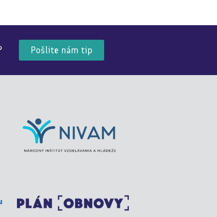
?
Pošlite nám tip