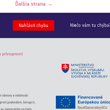
Ďalšia strana
→
Niečo vám tu chýba
Nahlásiť chybu
o prístupnosti
m obnovy a odolnosti.
proti podvodom, korupcii,
y so zameraním na tieto