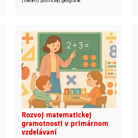
(nielen) politickej geografie.
Rozvoj matematickej
gramotnosti v primárnom
vzdelávaní