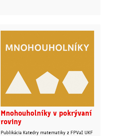
Mnohouholníky v pokrývaní
roviny
Publikácia Katedry matematiky z FPVaI UKF