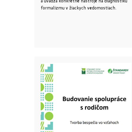
a uvádza konkrétne nástroje na diagnostiku
formalizmu v žiackych vedomostiach.