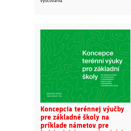
vyučovania.
Koncepcia terénnej výučby
pre základné školy na
príklade námetov pre