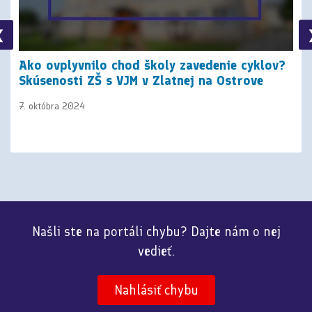
❮
Ako ovplyvnilo chod školy zavedenie cyklov?
Skúsenosti ZŠ s VJM v Zlatnej na Ostrove
7. októbra 2024
Našli ste na portáli chybu? Dajte nám o nej
vedieť.
Nahlásiť chybu