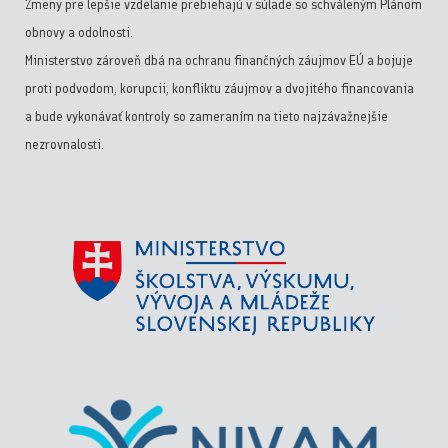
Zmeny pre lepšie vzdelanie prebiehajú v súlade so schváleným Plánom
obnovy a odolnosti.
Ministerstvo zároveň dbá na ochranu finančných záujmov EÚ a bojuje
proti podvodom, korupcii, konfliktu záujmov a dvojitého financovania
a bude vykonávať kontroly so zameraním na tieto najzávažnejšie
nezrovnalosti.