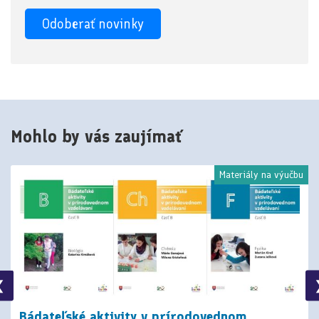
Mohlo by vás zaujímať
Materiály na výučbu
❮
Bádateľské aktivity v prírodovednom