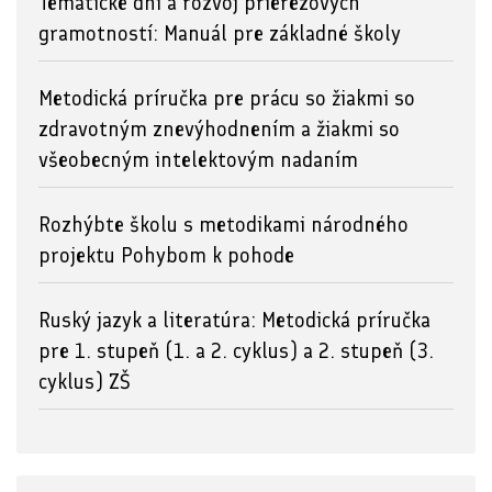
Tematické dni a rozvoj prierezových
gramotností: Manuál pre základné školy
Metodická príručka pre prácu so žiakmi so
zdravotným znevýhodnením a žiakmi so
všeobecným intelektovým nadaním
Rozhýbte školu s metodikami národného
projektu Pohybom k pohode
Ruský jazyk a literatúra: Metodická príručka
pre 1. stupeň (1. a 2. cyklus) a 2. stupeň (3.
cyklus) ZŠ