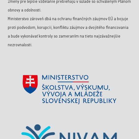
Zmeny pre lepšie vzdelanie prebiehajú v súlade so schváleným Plánom
obnovy a odolnosti.
Ministerstvo zároveň dbá na ochranu finančných záujmov EÚ a bojuje
proti podvodom, korupcii, konfliktu záujmov a dvojitého financovania
a bude vykonávať kontroly so zameraním na tieto najzávažnejšie
nezrovnalosti.