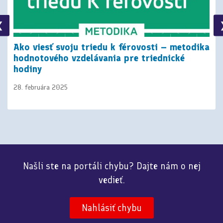
❮
Ako viesť svoju triedu k férovosti – metodika
hodnotového vzdelávania pre triednické
hodiny
28. februára 2025
Našli ste na portáli chybu? Dajte nám o nej
vedieť.
Nahlásiť chybu