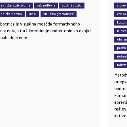
vesnícke vzdelávanie
sebareflexia
spätná väzba
človek
iednická hodina
UPOL
vizuálna gramotnosť
etická
kultúra
botnica je vizuálna metóda formatívneho
notenia, ktorá kombinuje hodnotenie vo dvojici
miestn
ebahodnotenie.
občian
problé
riešen
udržat
Metodi
progra
podmie
komuni
sprevá
reálny
aktívn