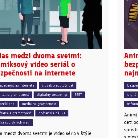
ias medzi dvoma svetmi:
Ani
miksový video seriál o
bezp
zpečnosti na internete
naj
zpečnosť na internete
človek a spoločnosť
bezpeč
gitálna gramotnosť
digitálny wellbeing
ESET
digitá
beršikana
mediálna gramotnosť
inform
čianska gramotnosť
občianska náuka
Animál
deti o
iká sociálnych sietí
spríst
as medzi dvoma svetmi je video séria v štýle
s ním 