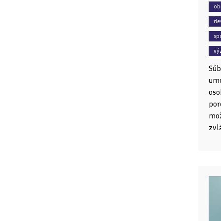
ob
ri
sp
vý
Súb
umo
oso
por
mož
zvl