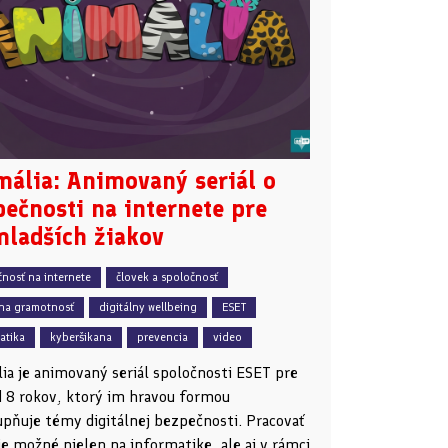
mália: Animovaný seriál o
ečnosti na internete pre
mladších žiakov
nosť na internete
človek a spoločnosť
lna gramotnosť
digitálny wellbeing
ESET
atika
kyberšikana
prevencia
video
ia je animovaný seriál spoločnosti ESET pre
d 8 rokov, ktorý im hravou formou
upňuje témy digitálnej bezpečnosti. Pracovať
je možné nielen na informatike, ale aj v rámci