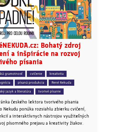
éNEKUDA.cz: Bohatý zdroj
ení a inšpirácie na rozvoj
ivého písania
ľská gramotnosť
cvičenie
kreativita
gnícia
písaná produkcia
René Nekuda
ký jazyk a literatúra
tvorivé písanie
ánka českého lektora tvorivého písania
 Nekudu ponúka rozsiahlu zbierku cvičení,
ekcií a interaktívnych nástrojov využiteľných
voj písomného prejavu a kreativity žiakov.