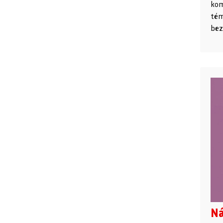
kom
tém
bez
Ná