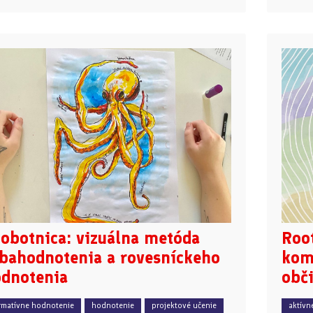
obotnica: vizuálna metóda
Root
bahodnotenia a rovesníckeho
kom
dnotenia
obč
rmatívne hodnotenie
hodnotenie
projektové učenie
aktívn