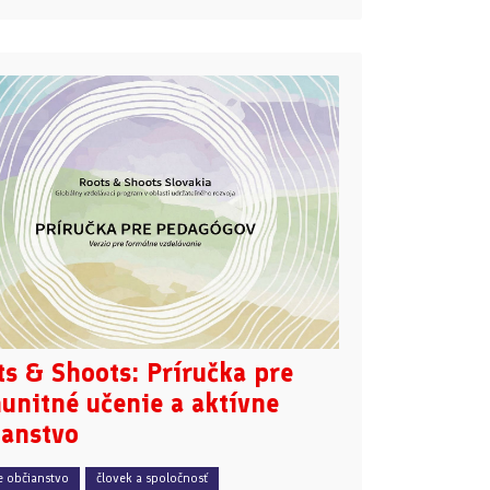
s & Shoots: Príručka pre
unitné učenie a aktívne
ianstvo
e občianstvo
človek a spoločnosť