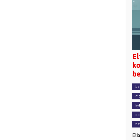
El
ko
be
be
di
ky
ob
riz
Eli