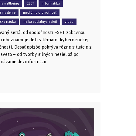
lny wellbeing
ESET
informatika
é myslenie
mediálna gramotnosť
ska náuka
riziká sociálnych sietí
video
aný seriál od spoločnosti ESET zábavnou
 oboznamuje deti s témami kybernetickej
nosti. Desať epizód pokrýva rôzne situácie z
 sveta – od tvorby silných hesiel až po
návanie dezinformácií.