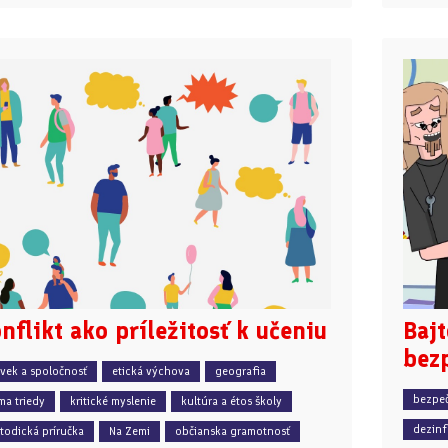
nflikt ako príležitosť k učeniu
Bajt
bezp
ovek a spoločnosť
etická výchova
geografia
bezpeč
ma triedy
kritické myslenie
kultúra a étos školy
dezinf
todická príručka
Na Zemi
občianska gramotnosť