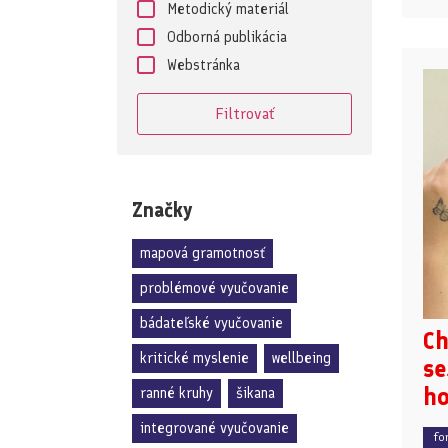
Metodický materiál
Odborná publikácia
Webstránka
Značky
mapová gramotnosť
problémové vyučovanie
bádateľské vyučovanie
Ch
kritické myslenie
wellbeing
se
ho
ranné kruhy
šikana
integrované vyučovanie
fo