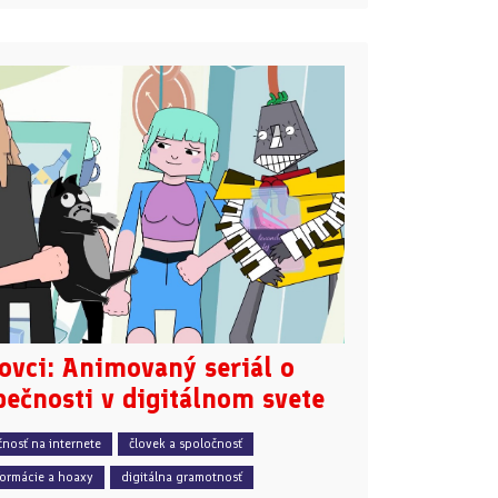
ovci: Animovaný seriál o
ečnosti v digitálnom svete
nosť na internete
človek a spoločnosť
ormácie a hoaxy
digitálna gramotnosť