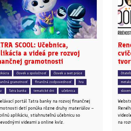
TRA SCOOL: Učebnica,
Ren
likácia a videá pre rozvoj
cvič
nančnej gramotnosti
tvor
likácia
človek a spoločnosť
človek a svet práce
čitate
nančná gramotnosť
finančná zodpovednosť
hra
metako
íz
Tatra banka
tematické dni
učebnica
slovens
elávací portál Tatra banky na rozvoj finančnej
Webstr
motnosti detí ponúka rôzne druhy materiálov –
Reného
ilnú aplikáciu, stiahnuteľnú učebnicu so
videol
ievodnými videami a online kvíz.
na roz