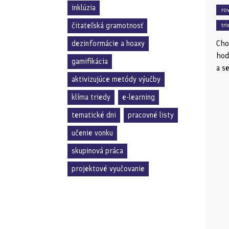
inklúzia
ro
čitateľská gramotnosť
tr
Cho
dezinformácie a hoaxy
hod
gamifikácia
a s
aktivizujúce metódy výučby
klíma triedy
e-learning
tematické dni
pracovné listy
učenie vonku
skupinová práca
projektové vyučovanie