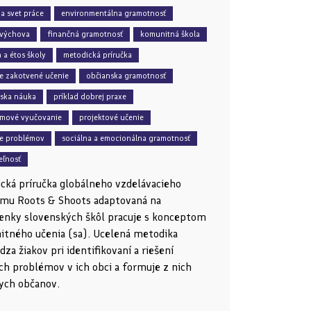
 a svet práce
environmentálna gramotnosť
 výchova
finančná gramotnosť
komunitná škola
 a étos školy
metodická príručka
e zakotvené učenie
občianska gramotnosť
ska náuka
príklad dobrej praxe
mové vyučovanie
projektové učenie
ie problémov
sociálna a emocionálna gramotnosť
eľnosť
cká príručka globálneho vzdelávacieho
mu Roots & Shoots adaptovaná na
nky slovenských škôl pracuje s konceptom
tného učenia (sa). Ucelená metodika
dza žiakov pri identifikovaní a riešení
ch problémov v ich obci a formuje z nich
ych občanov.