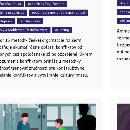
digitá
čianska náuka
problémové vyučovanie
kritick
ešenie problémov
sociálna a emocionálna gramotnosť
občian
olupráca
tematické dni
zvy a problémy súčasného sveta
wellbeing
Animov
formou
or 15 metodík českej organizácie Na Zemi
bezpeč
žňuje skúmať rôzne oblasti konfliktov od
online
bných cez spoločenské až po ozbrojené. Okrem
rozpoz
ozumenia konfliktom prinášajú metodiky
nosť trénovať zručnosti pre konštruktívne
ádanie konfliktov a vytváranie kultúry mieru.