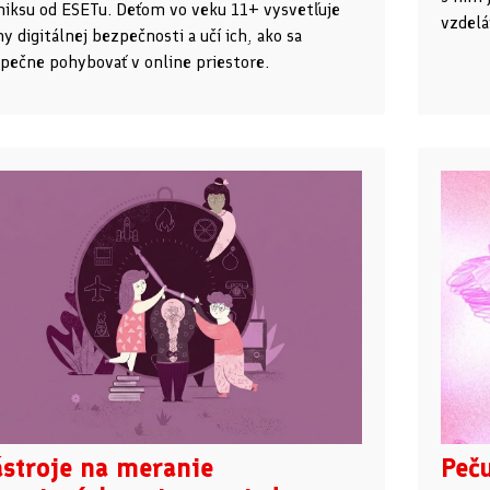
iksu od ESETu. Deťom vo veku 11+ vysvetľuje
vzdelá
y digitálnej bezpečnosti a učí ich, ako sa
pečne pohybovať v online priestore.
stroje na meranie
Peč