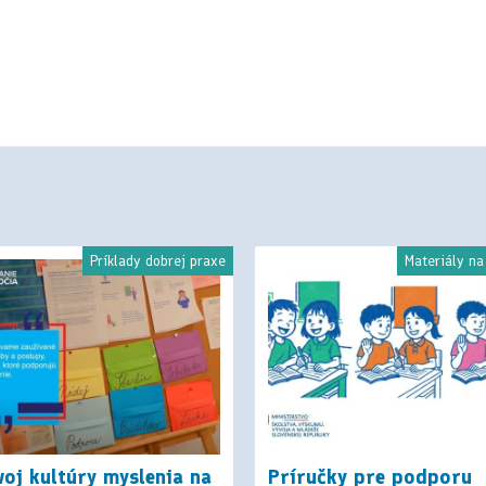
Príklady dobrej praxe
Materiály na
oj kultúry myslenia na
Príručky pre podporu