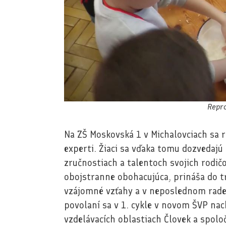
Repro
Na ZŠ Moskovská 1 v Michalovciach sa r
experti. Žiaci sa vďaka tomu dozvedajú
zručnostiach a talentoch svojich rodič
obojstranne obohacujúca, prináša do tr
vzájomné vzťahy a v neposlednom rade
povolaní sa v 1. cykle v novom ŠVP na
vzdelávacích oblastiach Človek a spoloč