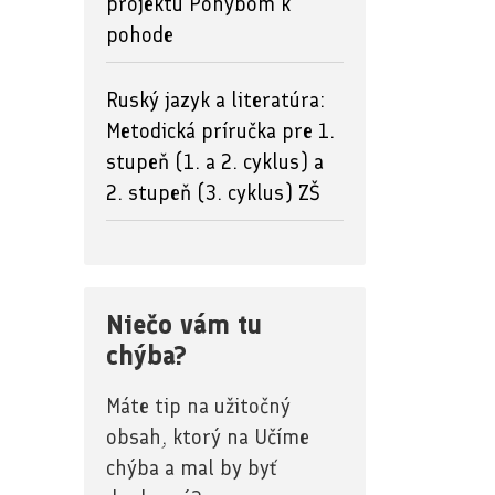
projektu Pohybom k
pohode
Ruský jazyk a literatúra:
Metodická príručka pre 1.
stupeň (1. a 2. cyklus) a
2. stupeň (3. cyklus) ZŠ
Niečo vám tu
chýba?
Máte tip na užitočný
obsah, ktorý na Učíme
chýba a mal by byť