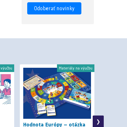
 výučbu
Materiály na výučbu
❯
Hodnota Európy – otázka
H–Edu: t