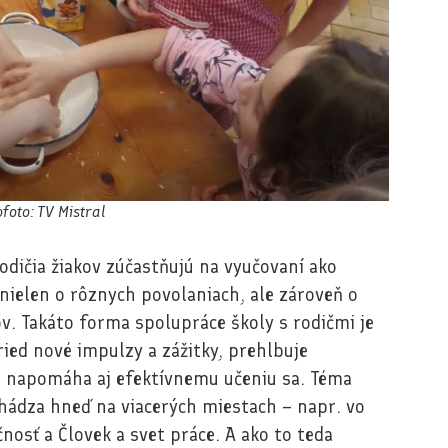
foto: TV Mistral
odičia žiakov zúčastňujú na vyučovaní ako
 nielen o rôznych povolaniach, ale zároveň o
ov. Takáto forma spolupráce školy s rodičmi je
ied nové impulzy a zážitky, prehlbuje
 napomáha aj efektívnemu učeniu sa. Téma
chádza hneď na viacerých miestach – napr. vo
nosť a Človek a svet práce. A ako to teda