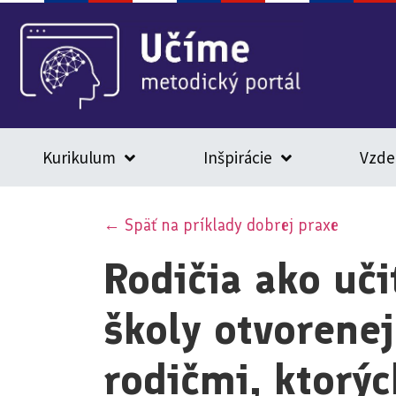
Kurikulum
Inšpirácie
Vzde
← Späť na príklady dobrej praxe
Rodičia ako uči
školy otvorenej
rodičmi, ktorýc