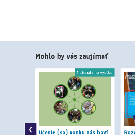
Mohlo by vás zaujímať
Články
Materiály na výučbu
❮
dľa nového
Učenie (sa) vonku nás baví
Rozv