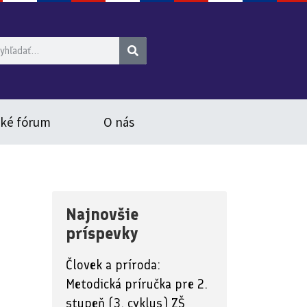
ské fórum
O nás
Najnovšie
príspevky
Človek a príroda:
Metodická príručka pre 2.
stupeň (3. cyklus) ZŠ