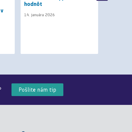
hodnôt
listov a 
 v
pre Hejn
14. januára 2026
matemati
7. apríla 202
?
Pošlite nám tip