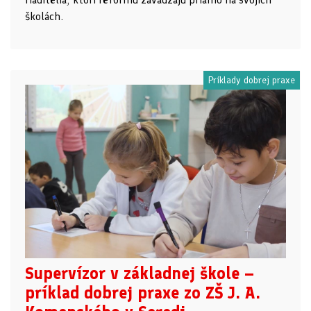
školách.
Príklady dobrej praxe
Supervízor v základnej škole –
príklad dobrej praxe zo ZŠ J. A.