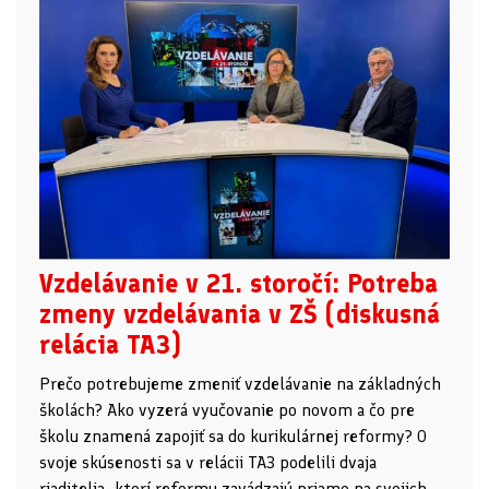
Vzdelávanie v 21. storočí: Potreba
zmeny vzdelávania v ZŠ (diskusná
relácia TA3)
Prečo potrebujeme zmeniť vzdelávanie na základných
školách? Ako vyzerá vyučovanie po novom a čo pre
školu znamená zapojiť sa do kurikulárnej reformy? O
svoje skúsenosti sa v relácii TA3 podelili dvaja
riaditelia, ktorí reformu zavádzajú priamo na svojich