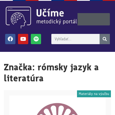
Značka:
rómsky jazyk a
literatúra
Materiály na výučbu