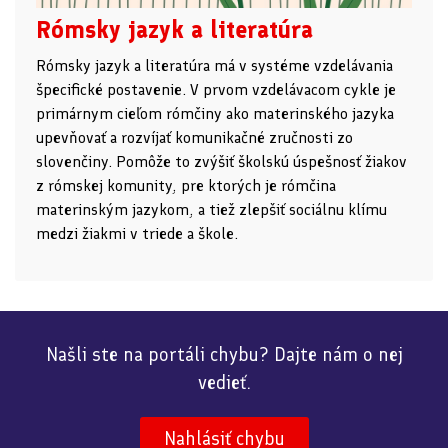
Rómsky jazyk a literatúra
Rómsky jazyk a literatúra má v systéme vzdelávania
špecifické postavenie. V prvom vzdelávacom cykle je
primárnym cieľom rómčiny ako materinského jazyka
upevňovať a rozvíjať komunikačné zručnosti zo
slovenčiny. Pomôže to zvýšiť školskú úspešnosť žiakov
z rómskej komunity, pre ktorých je rómčina
materinským jazykom, a tiež zlepšiť sociálnu klímu
medzi žiakmi v triede a škole.
Našli ste na portáli chybu? Dajte nám o nej
vedieť.
Nahlásiť chybu