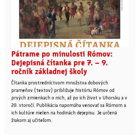
Pátrame po minulosti Rómov:
Dejepisná čítanka pre 7. – 9.
ročník základnej školy
Čítanka prostredníctvom množstva dobových
prameňov (textov) približuje históriu Rómov od
prvých zmienkach o nich, až po ich život v Uhorsku a v
20. storočí. Publikácia napomáha venovať sa Rómom a
ich kultúre nielen na hodinách dejepisu. Je určená
žiakom aj učiteľom.