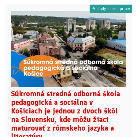
Príklady dobrej praxe
Súkromná stredná odborná škola
pedagogická a sociálna v
Košiciach je jednou z dvoch škôl
na Slovensku, kde môžu žiaci
maturovať z rómskeho jazyka a
literatúry