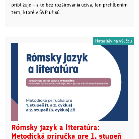
približuje – a to bez rozširovania učiva, len prehĺbením
tém, ktoré v ŠVP už sú.
Materiály na výučbu
Rómsky jazyk a literatúra:
Metodická príručka pre 1. stupeň