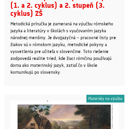
(1. a 2. cyklus) a 2. stupeň (3.
cyklus) ZŠ
Metodická príručka je zameraná na výučbu rómskeho
jazyka a literatúry v školách s vyučovaním jazyka
národnej menšiny. Je dvojjazyčná – pracovné listy pre
žiakov sú v rómskom jazyku, metodické pokyny a
vysvetlenia pre učiteľa v slovenčine. Toto riešenie
zodpovedá realite tried, kde žiaci rómčinu používajú
doma ako materinský jazyk, zatiaľ čo v škole
komunikujú po slovensky.
Materiály na výučbu