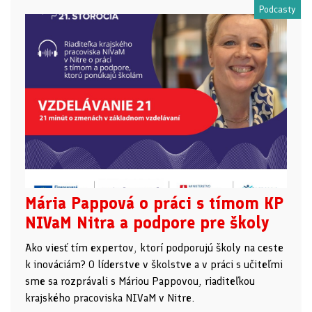
Podcasty
Mária Pappová o práci s tímom KP
NIVaM Nitra a podpore pre školy
Ako viesť tím expertov, ktorí podporujú školy na ceste
k inováciám? O líderstve v školstve a v práci s učiteľmi
sme sa rozprávali s Máriou Pappovou, riaditeľkou
krajského pracoviska NIVaM v Nitre.