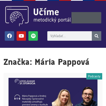
Značka:
Mária Pappová
Podcasty