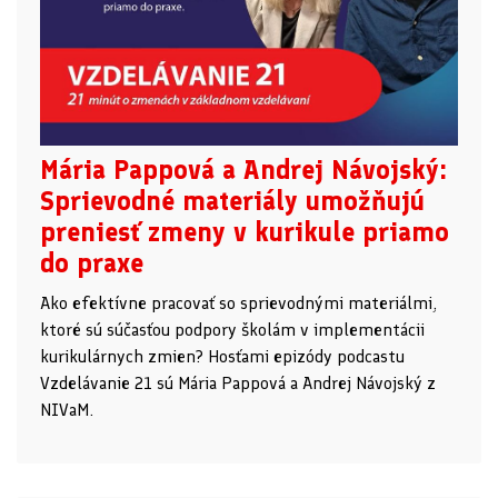
Mária Pappová a Andrej Návojský:
Sprievodné materiály umožňujú
preniesť zmeny v kurikule priamo
do praxe
Ako efektívne pracovať so sprievodnými materiálmi,
ktoré sú súčasťou podpory školám v implementácii
kurikulárnych zmien? Hosťami epizódy podcastu
Vzdelávanie 21 sú Mária Pappová a Andrej Návojský z
NIVaM.