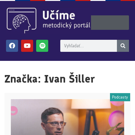
Značka:
Ivan Šiller
Podcasty