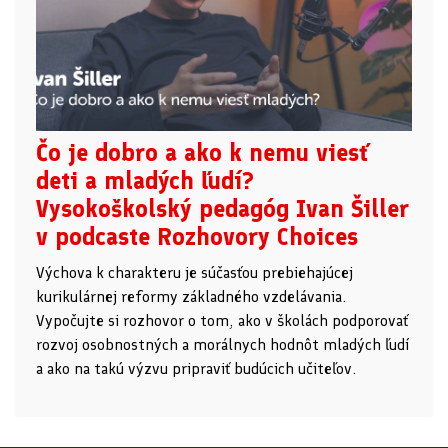
Čo je dobro a ako k nemu viesť
deti a mladých ľudí?
Vysokoškolský pedagóg Ivan Šiller
v podcaste Rozhovory Choices
Výchova k charakteru je súčasťou prebiehajúcej
kurikulárnej reformy základného vzdelávania.
Vypočujte si rozhovor o tom, ako v školách podporovať
rozvoj osobnostných a morálnych hodnôt mladých ľudí
a ako na takú výzvu pripraviť budúcich učiteľov.