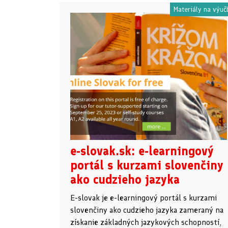
Materiály na výuč
e-slovak.sk: e-learningový
portál s kurzami slovenčiny
ako cudzieho jazyka
E-slovak je e-learningový portál s kurzami
slovenčiny ako cudzieho jazyka zameraný na
získanie základných jazykových schopností,