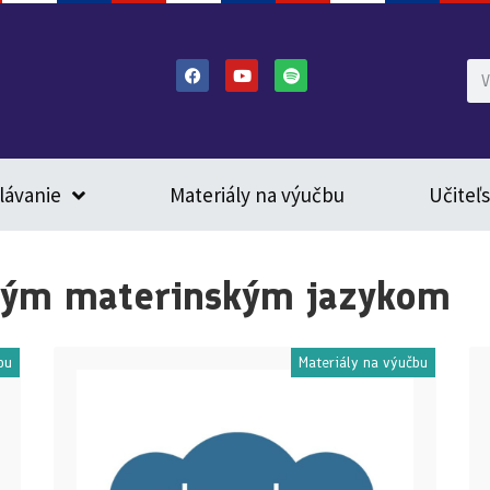
lávanie
Materiály na výučbu
Učiteľ
šným materinským jazykom
bu
Materiály na výučbu