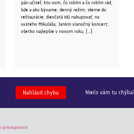
pán učiteľ; kto som, čo robím a čo robím rád;
kde a ako bývame; denný režim; ideme do
reštaurácie; dievčatá idú nakupovať; na
svätého Mikuláša; Jankin vianočný koncert;
všetko najlepšie v novom roku; […]
Niečo vám tu chýba
Nahlásiť chybu
o prístupnosti