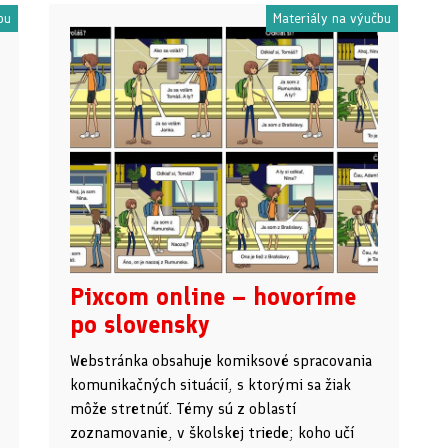
bu
Materiály na výučbu
Pixcom online – hovoríme
po slovensky
Webstránka obsahuje komiksové spracovania
komunikačných situácií, s ktorými sa žiak
môže stretnúť. Témy sú z oblastí
zoznamovanie, v školskej triede; koho učí