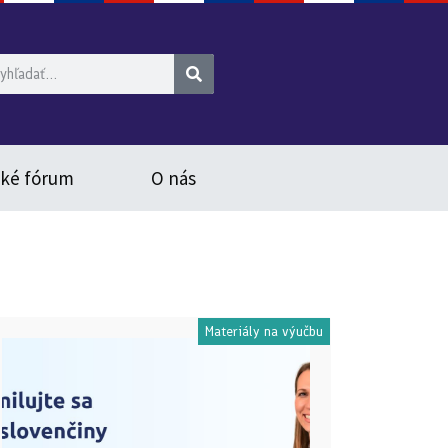
ské fórum
O nás
Materiály na výučbu