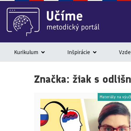
Kurikulum
Inšpirácie
Vzde
Značka:
žiak s odli
Materiály na výuč