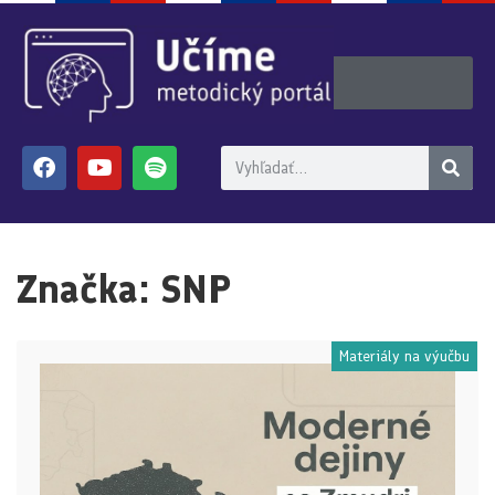
Značka:
SNP
Materiály na výučbu