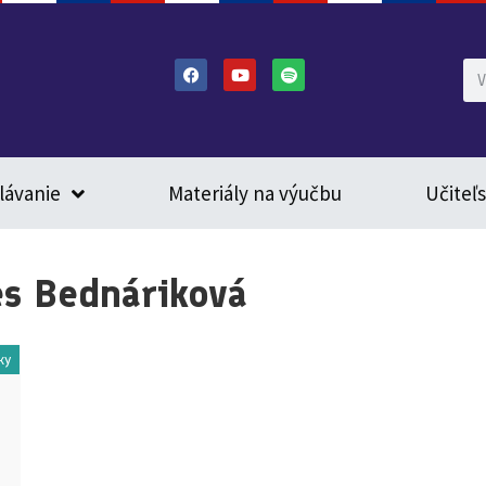
lávanie
Materiály na výučbu
Učiteľ
es Bednáriková
ky