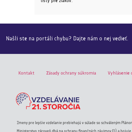
listy pre žiakov.
Našli ste na portáli chybu? Dajte nám o nej vedieť.
Kontakt
Zásady ochrany súkromia
Vyhlásenie 
Zmeny pre lepšie vzdelanie prebiehajú v súlade so schváleným Pláno
Ministerstvo zároveň dbá na ochranu finančných záujmov EÚ a bojuje 