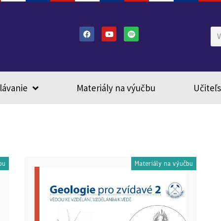
lávanie
Materiály na výučbu
Učiteľ
bu
Materiály na výučbu