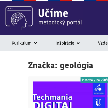
Kurikulum
Inšpirácie
Vzde
Značka:
geológia
Materiály na výuč