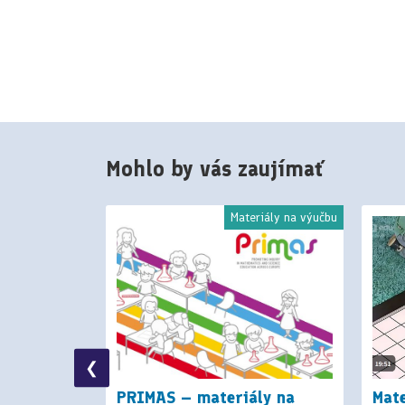
Mohlo by vás zaujímať
Podstránka
Materiály na výučbu
❮
PRIMAS – materiály na
Mate