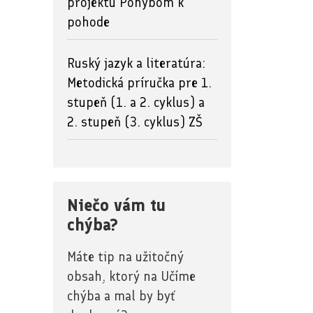
projektu Pohybom k
pohode
Ruský jazyk a literatúra:
Metodická príručka pre 1.
stupeň (1. a 2. cyklus) a
2. stupeň (3. cyklus) ZŠ
Niečo vám tu
chýba?
Máte tip na užitočný
obsah, ktorý na Učíme
chýba a mal by byť