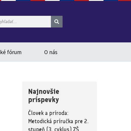
ské fórum
O nás
Najnovšie
príspevky
Človek a príroda:
Metodická príručka pre 2.
stupeň (3. cyklus) ZŠ