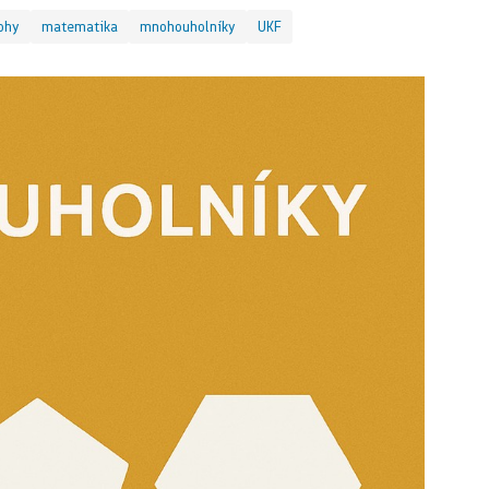
ohy
matematika
mnohouholníky
UKF