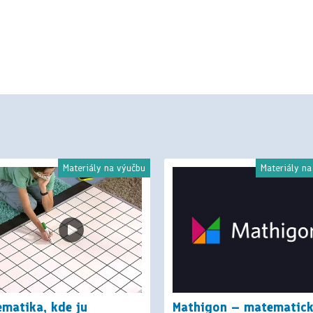
Materiály na výučbu
Materiály na
matika, kde ju
Mathigon – matematic