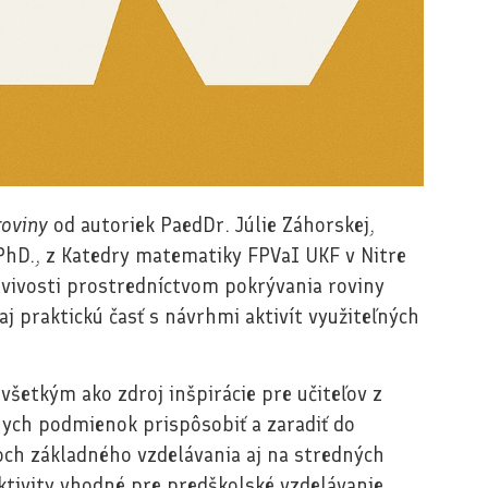
roviny
od autoriek PaedDr. Júlie Záhorskej,
 PhD., z Katedry matematiky FPVaI UKF v Nitre
avivosti prostredníctvom pokrývania roviny
 praktickú časť s návrhmi aktivít využiteľných
všetkým ako zdroj inšpirácie pre učiteľov z
nych podmienok prispôsobiť a zaradiť do
och základného vzdelávania aj na stredných
aktivity vhodné pre predškolské vzdelávanie.