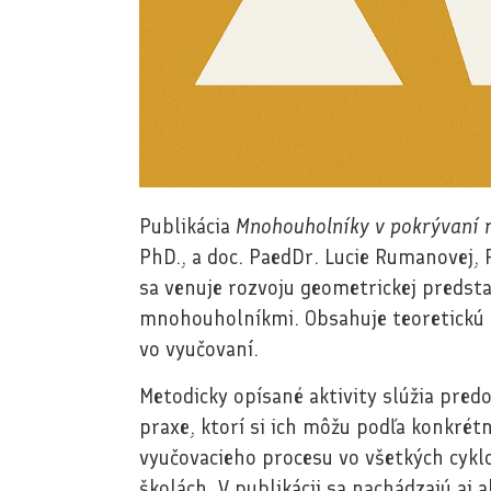
Publikácia
Mnohouholníky v pokrývaní 
PhD., a doc. PaedDr. Lucie Rumanovej,
sa venuje rozvoju geometrickej predst
mnohouholníkmi. Obsahuje teoretickú aj
vo vyučovaní.
Metodicky opísané aktivity slúžia predo
praxe, ktorí si ich môžu podľa konkrét
vyučovacieho procesu vo všetkých cykl
školách. V publikácii sa nachádzajú aj 