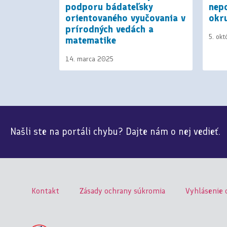
podporu bádateľsky
nep
orientovaného vyučovania v
okr
prírodných vedách a
5. ok
matematike
14. marca 2025
Našli ste na portáli chybu? Dajte nám o nej vedieť.
Kontakt
Zásady ochrany súkromia
Vyhlásenie 