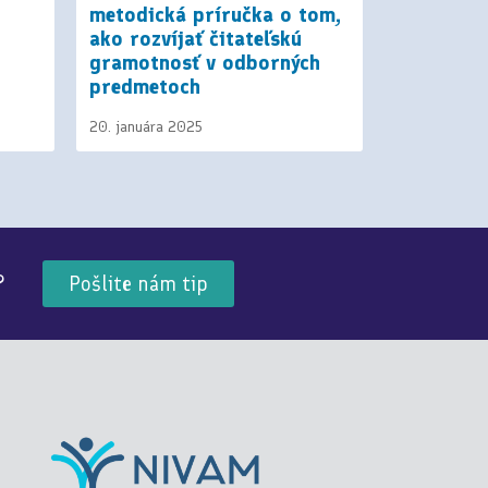
metodická príručka o tom,
matematik
ako rozvíjať čitateľskú
27. mája 202
gramotnosť v odborných
predmetoch
20. januára 2025
?
Pošlite nám tip