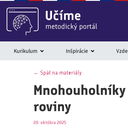
Kurikulum
Inšpirácie
Vzde
← Späť na materiály
Mnohouholníky 
roviny
20. októbra 2025