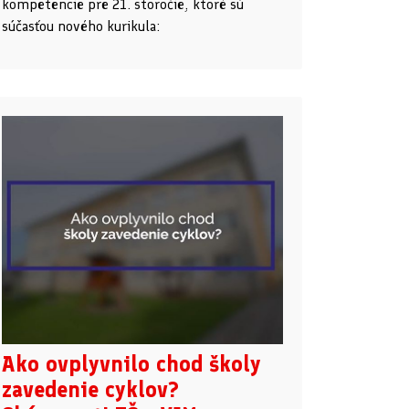
kompetencie pre 21. storočie, ktoré sú
súčasťou nového kurikula:
Ako ovplyvnilo chod školy
zavedenie cyklov?