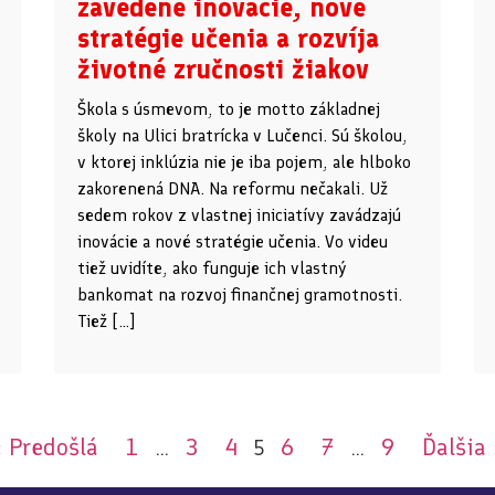
zavedené inovácie, nové
stratégie učenia a rozvíja
životné zručnosti žiakov
Škola s úsmevom, to je motto základnej
školy na Ulici bratrícka v Lučenci. Sú školou,
v ktorej inklúzia nie je iba pojem, ale hlboko
zakorenená DNA. Na reformu nečakali. Už
sedem rokov z vlastnej iniciatívy zavádzajú
inovácie a nové stratégie učenia. Vo videu
tiež uvidíte, ako funguje ich vlastný
bankomat na rozvoj finančnej gramotnosti.
Tiež […]
« Predošlá
1
3
4
6
7
9
Ďalšia 
…
5
…