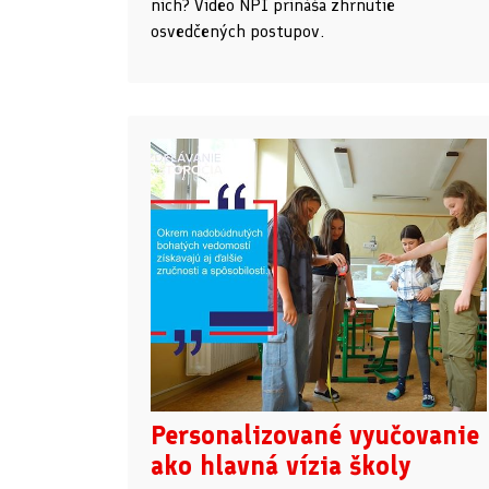
nich? Video NPI prináša zhrnutie
osvedčených postupov.
Personalizované vyučovanie
ako hlavná vízia školy