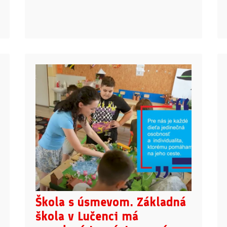
Škola s úsmevom. Základná
škola v Lučenci má