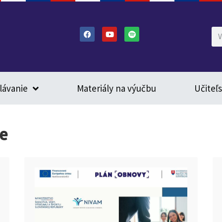
lávanie
Materiály na výučbu
Učiteľ
xe