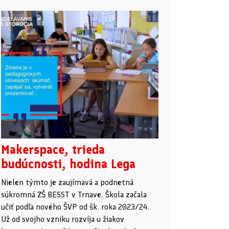
Makerspace, trieda
budúcnosti, hodina Lega
Nielen týmto je zaujímavá a podnetná
súkromná ZŠ BESST v Trnave. Škola začala
učiť podľa nového ŠVP od šk. roka 2023/24.
Už od svojho vzniku rozvíja u žiakov