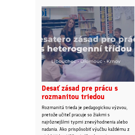
Desať zásad pre prácu s
rozmanitou triedou
Rozmanitá trieda je pedagogickou výzvou,
pretože učiteľ pracuje so žiakmi s
najrôznejšími typmi znevýhodnenia alebo
nadania. Ako prispôsobiť výučbu každému z