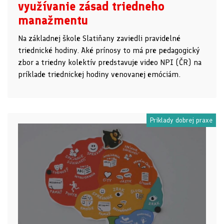
využívanie zásad triedneho
manažmentu
Na základnej škole Slatiňany zaviedli pravidelné
triednické hodiny. Aké prínosy to má pre pedagogický
zbor a triedny kolektív predstavuje video NPI (ČR) na
príklade triednickej hodiny venovanej emóciám.
Príklady dobrej praxe