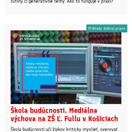
rutiny či generatívne témy. Ako to funguje v praxi?
Príklady dobrej praxe
Škola budúcnosti. Mediálna
výchova na ZŠ Ľ. Fullu v Košiciach
Škola budúcnosti učí žiakov kriticky myslieť, overovať