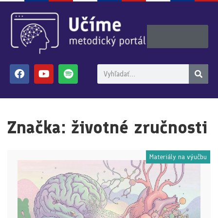
Značka:
životné zručnosti
Materiály na výučbu