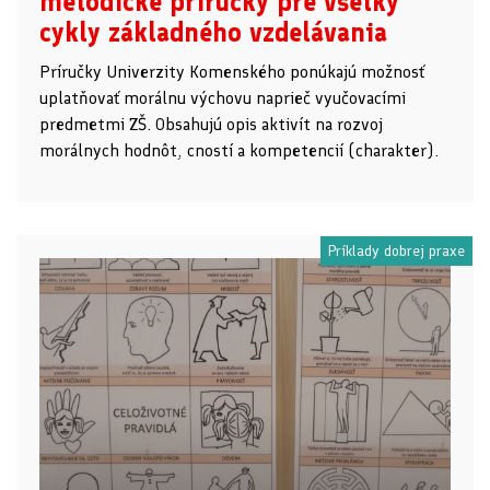
metodické príručky pre všetky
cykly základného vzdelávania
Príručky Univerzity Komenského ponúkajú možnosť
uplatňovať morálnu výchovu naprieč vyučovacími
predmetmi ZŠ. Obsahujú opis aktivít na rozvoj
morálnych hodnôt, cností a kompetencií (charakter).
Príklady dobrej praxe