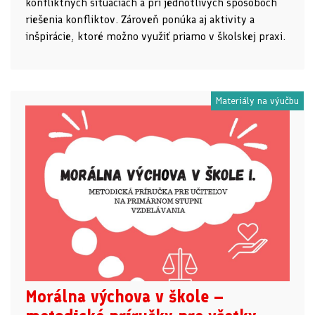
konfliktných situáciách a pri jednotlivých spôsoboch
riešenia konfliktov. Zároveň ponúka aj aktivity a
inšpirácie, ktoré možno využiť priamo v školskej praxi.
Materiály na výučbu
Morálna výchova v škole –