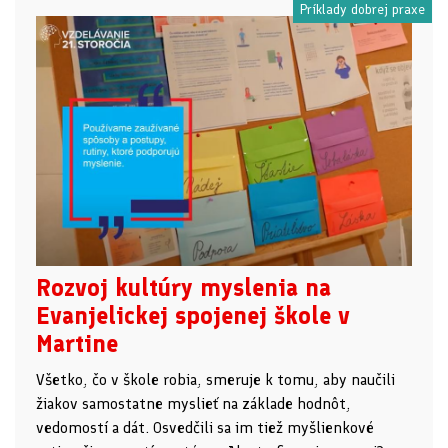
Príklady dobrej praxe
Rozvoj kultúry myslenia na
Evanjelickej spojenej škole v
Martine
Všetko, čo v škole robia, smeruje k tomu, aby naučili
žiakov samostatne myslieť na základe hodnôt,
vedomostí a dát. Osvedčili sa im tiež myšlienkové