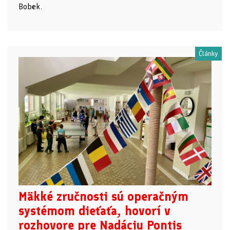
Bobek.
Články
Mäkké zručnosti sú operačným
systémom dieťaťa, hovorí v
rozhovore pre Nadáciu Pontis