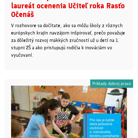
laureát ocenenia Učiteľ roka Rasťo
Očenáš
V rozhovore sa dočítate, ako sa môžu školy z rôznych
európskych krajín navzájom inšpirovať, prečo považuje
za dôležitý rozvoj mäkkých zručností už u detí na 1.
stupni ZŠ a ako pristupujú rodičia k inováciám vo
vyučovaní.
Príklady dobrej praxe