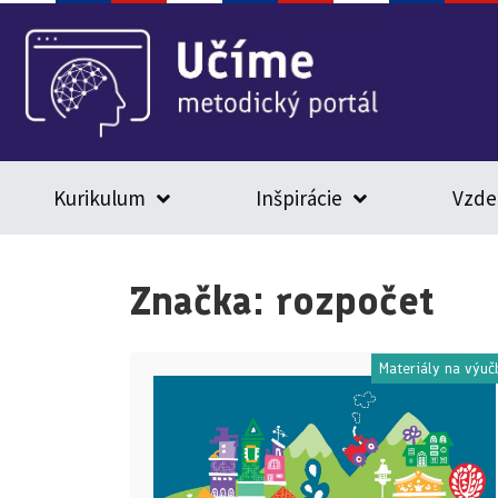
Kurikulum
Inšpirácie
Vzde
Značka:
rozpočet
Materiály na výuč