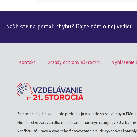
Našli ste na portáli chybu? Dajte nám o nej vedieť.
Kontakt
Zásady ochrany súkromia
Vyhlásenie 
Zmeny pre lepšie vzdelanie prebiehajú v súlade so schváleným Pláno
Ministerstvo zároveň dbá na ochranu finančných záujmov EÚ a bojuje 
konfliktu záujmov a dvojitého financovania a bude vykonávať kontrol