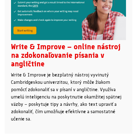
Write & Improve – online nástroj
na zdokonaľovanie písania v
angličtine
Write & Improve je bezplatný nástroj vyvinutý
Cambridgeskou univerzitou, ktorý môže žiakom
pomôcť zdokonaliť sa v písaní v angličtine. Využíva
umelú inteligenciu na poskytnutie okamžitej spätnej
väzby – poskytuje tipy a návrhy, ako text upraviť a
zdokonaliť, čím umožňuje efektívne a samostatné
učenie sa.