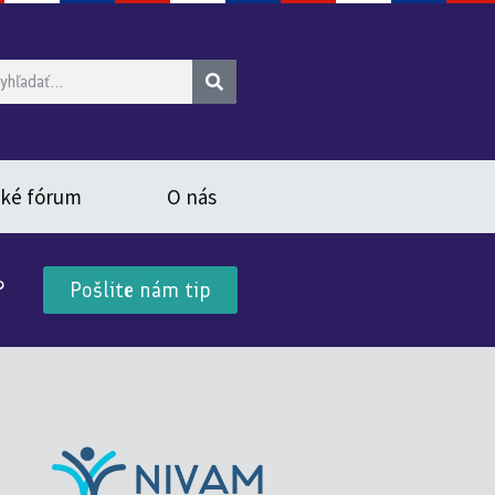
ské fórum
O nás
?
Pošlite nám tip