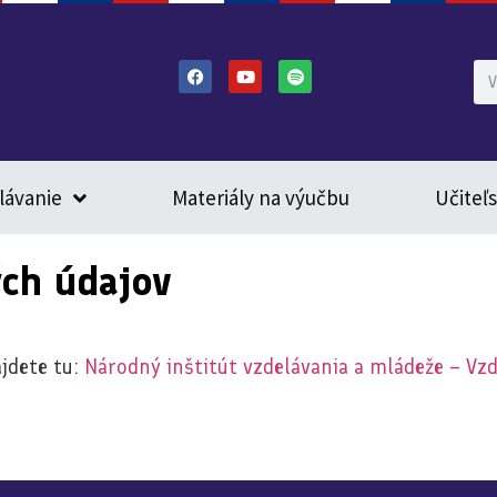
lávanie
Materiály na výučbu
Učiteľ
ch údajov
ájdete tu:
Národný inštitút vzdelávania a mládeže – Vzd