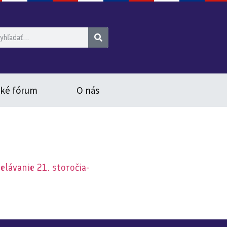
ské fórum
O nás
elávanie 21. storočia-