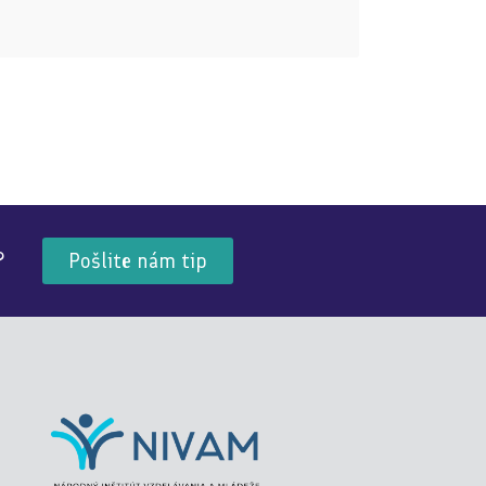
?
Pošlite nám tip