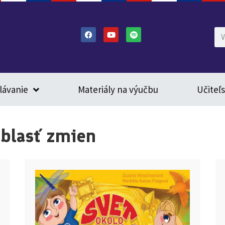
lávanie
Materiály na výučbu
Učiteľ
oblasť zmien