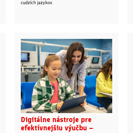
cudzích jazykov.
Digitálne nástroje pre
efektívnejšiu výučbu –